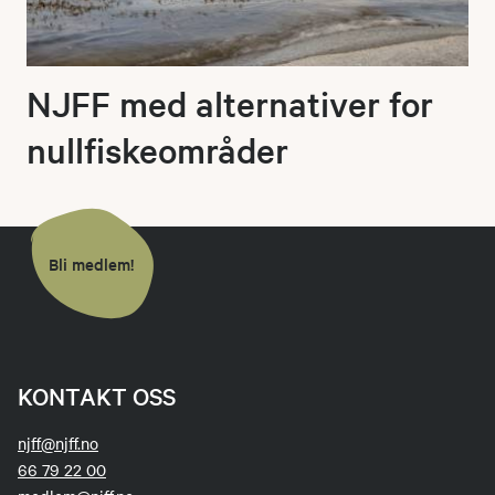
NJFF med alternativer for
nullfiskeområder
Bli medlem!
KONTAKT OSS
njff@njff.no
66 79 22 00