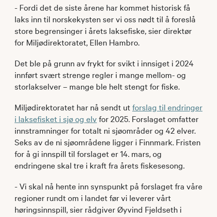
- Fordi det de siste årene har kommet historisk få
laks inn til norskekysten ser vi oss nødt til å foreslå
store begrensinger i årets laksefiske, sier direktør
for Miljødirektoratet, Ellen Hambro.
Det ble på grunn av frykt for svikt i innsiget i 2024
innført svært strenge regler i mange mellom- og
storlakselver – mange ble helt stengt for fiske.
Miljødirektoratet har nå sendt ut
forslag til endringer
i laksefisket i sjø og elv
for 2025. Forslaget omfatter
innstramninger for totalt ni sjøområder og 42 elver.
Seks av de ni sjøområdene ligger i Finnmark. Fristen
for å gi innspill til forslaget er 14. mars, og
endringene skal tre i kraft fra årets fiskesesong.
- Vi skal nå hente inn synspunkt på forslaget fra våre
regioner rundt om i landet før vi leverer vårt
høringsinnspill, sier rådgiver Øyvind Fjeldseth i