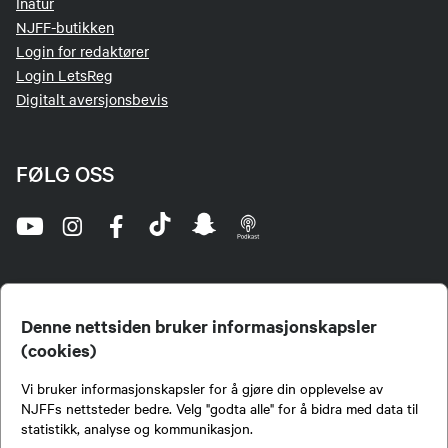
Inatur
NJFF-butikken
Login for redaktører
Login LetsReg
Digitalt aversjonsbevis
FØLG OSS
Denne nettsiden bruker informasjonskapsler
(cookies)
Norges Jeger- og Fiskerforbund (NJFF) er landets eneste landsdekkende organisasjon for
Vi bruker informasjonskapsler for å gjøre din opplevelse av
jegere og sportsfiskere og et av de viktigste miljøene for formidling av kunnskap om jakt og
fiske i Norge. Vi er en partipolitisk nøytral organisasjon, men har et sterkt jakt-, fiske-, og
NJFFs nettsteder bedre. Velg "godta alle" for å bidra med data til
naturpolitisk engasjement i mange saker.
statistikk, analyse og kommunikasjon.
Norges Jeger- og Fiskerforbund benytter informasjonskapsler på nettsiden.