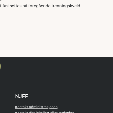
fastsettes på foregående trenningskveld.
NJFF
Kontakt administrasjonen
Kontakt ditt lokallag eller regionlag