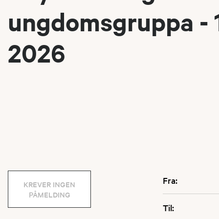
ungdomsgruppa - 
2026
Fra:
KREVER INGEN
PÅMELDING
Til: