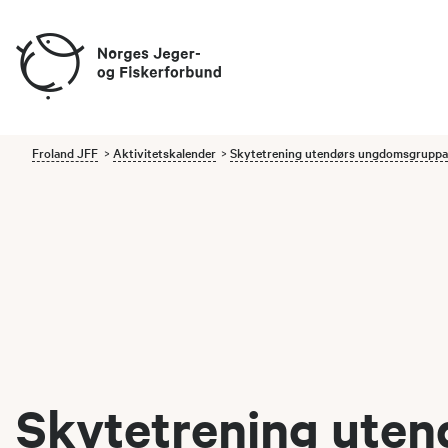
Froland JFF
Aktivitetskalender
Skytetrening utendørs ungdomsgrupp
Skytetrening uten