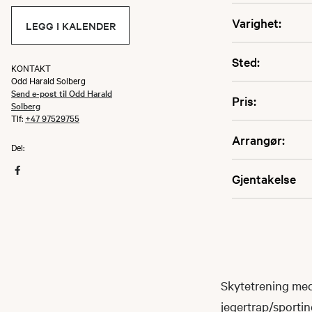
Varighet:
LEGG I KALENDER
Sted:
KONTAKT
Odd Harald Solberg
Send e-post til Odd Harald
Pris:
Solberg
Tlf:
+47 97529755
Arrangør:
Del:
Gjentakelse
Skytetrening med 
jegertrap/sporti