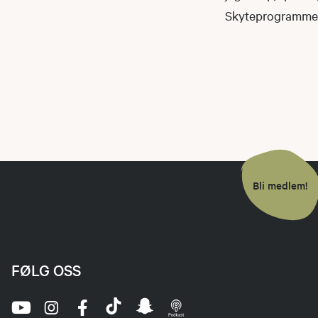
Skyteprogrammet 
Bli medlem!
FØLG OSS