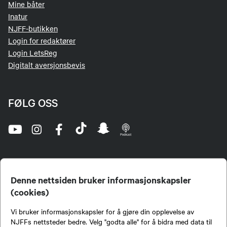
Mine båter
Inatur
NJFF-butikken
Login for redaktører
Login LetsReg
Digitalt aversjonsbevis
FØLG OSS
Denne nettsiden bruker informasjonskapsler
(cookies)
Norges Jeger- og Fiskerforbund (NJFF) er landets eneste landsdekkende organisasjon for
Vi bruker informasjonskapsler for å gjøre din opplevelse av
jegere og sportsfiskere og et av de viktigste miljøene for formidling av kunnskap om jakt og
fiske i Norge. Vi er en partipolitisk nøytral organisasjon, men har et sterkt jakt-, fiske-, og
NJFFs nettsteder bedre. Velg "godta alle" for å bidra med data til