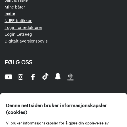
Jakt & Fiske
Mine båter
Inatur
NJFF-butikken
Login for redaktører
Login LetsReg
Digitalt aversjonsbevis
FØLG OSS
Denne nettsiden bruker informasjonskapsler
(cookies)
Norges Jeger- og Fiskerforbund (NJFF) er landets eneste landsdekkende organisasjon for
Vi bruker informasjonskapsler for å gjøre din opplevelse av
jegere og sportsfiskere og et av de viktigste miljøene for formidling av kunnskap om jakt og