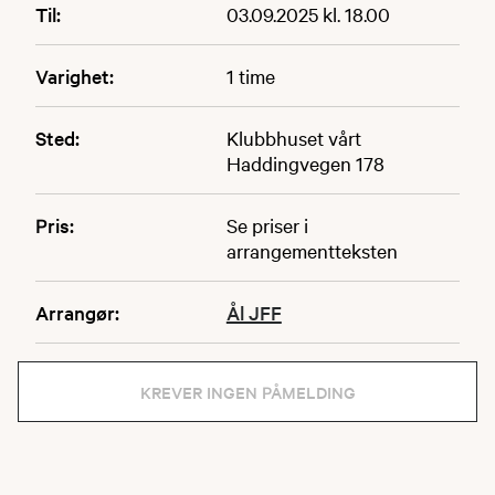
Til:
03.09.2025 kl. 18.00
Varighet:
1 time
Sted:
Klubbhuset vårt
Haddingvegen 178
Pris:
Se priser i
arrangementteksten
Arrangør:
Ål JFF
KREVER INGEN PÅMELDING