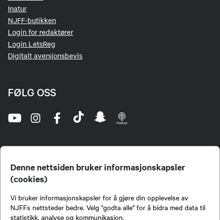
Inatur
NJFF-butikken
Login for redaktører
Login LetsReg
Digitalt aversjonsbevis
FØLG OSS
Denne nettsiden bruker informasjonskapsler
(cookies)
Norges Jeger- og Fiskerforbund (NJFF) er landets eneste landsdekkende organisasjon for
Vi bruker informasjonskapsler for å gjøre din opplevelse av
jegere og sportsfiskere og et av de viktigste miljøene for formidling av kunnskap om jakt og
fiske i Norge. Vi er en partipolitisk nøytral organisasjon, men har et sterkt jakt-, fiske-, og
NJFFs nettsteder bedre. Velg "godta alle" for å bidra med data til
naturpolitisk engasjement i mange saker.
statistikk, analyse og kommunikasjon.