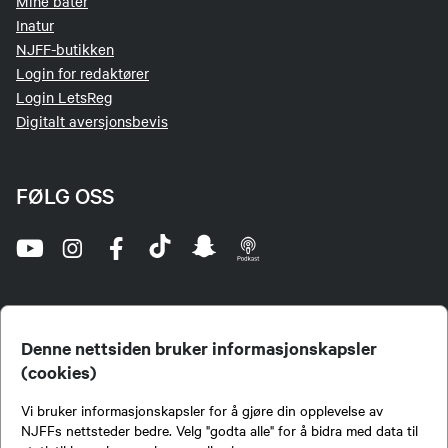
Mine båter
Inatur
NJFF-butikken
Login for redaktører
Login LetsReg
Digitalt aversjonsbevis
FØLG OSS
Denne nettsiden bruker informasjonskapsler
(cookies)
Norges Jeger- og Fiskerforbund (NJFF) er landets eneste landsdekkende organisasjon for
Vi bruker informasjonskapsler for å gjøre din opplevelse av
jegere og sportsfiskere og et av de viktigste miljøene for formidling av kunnskap om jakt og
fiske i Norge. Vi er en partipolitisk nøytral organisasjon, men har et sterkt jakt-, fiske-, og
NJFFs nettsteder bedre. Velg "godta alle" for å bidra med data til
naturpolitisk engasjement i mange saker.