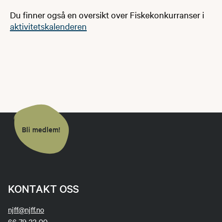
Du finner også en oversikt over Fiskekonkurranser i
aktivitetskalenderen
Bli medlem!
KONTAKT OSS
njff@njff.no
66 79 22 00