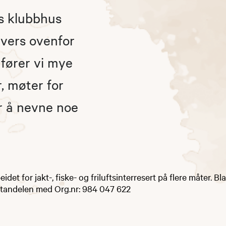
ngs klubbhus
tvers ovenfor
fører vi mye
, møter for
r å nevne noe
idet for jakt-, fiske- og friluftsinterresert på flere måter. Bl
rotandelen med Org.nr: 984 047 622