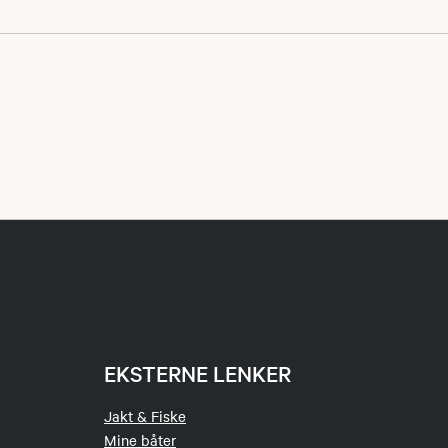
vt vindu så det
å forlate siden.
EKSTERNE LENKER
Jakt & Fiske
Mine båter