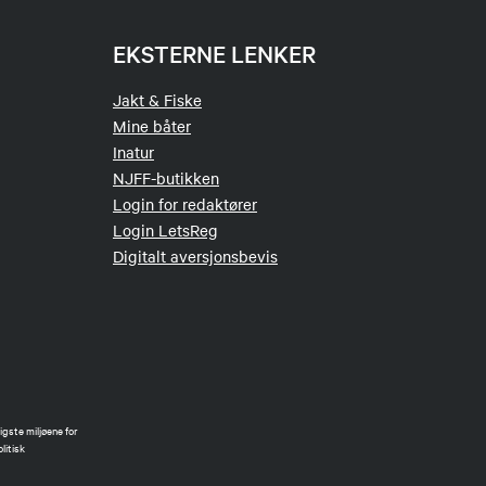
EKSTERNE LENKER
Jakt & Fiske
Mine båter
Inatur
NJFF-butikken
Login for redaktører
Login LetsReg
Digitalt aversjonsbevis
gste miljøene for
litisk