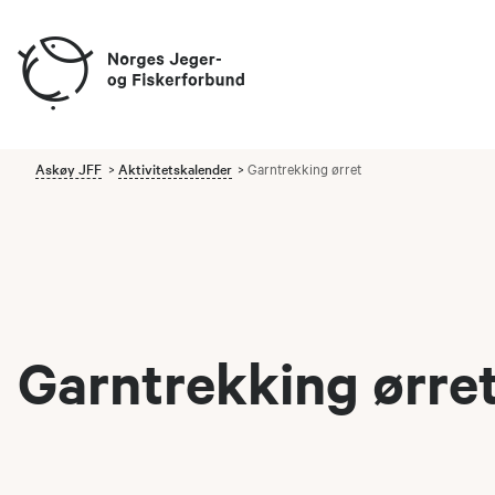
Askøy JFF
Aktivitetskalender
Garntrekking ørret
Garntrekking ørre