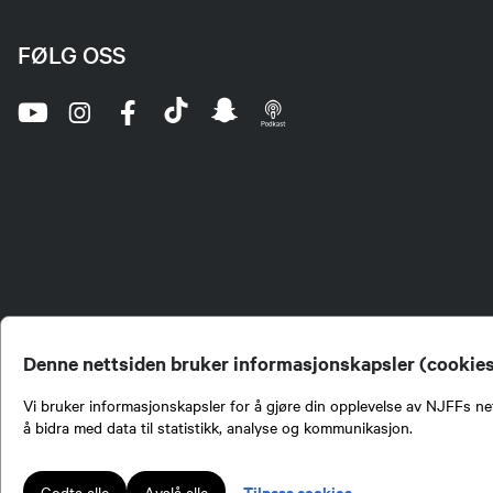
FØLG OSS
Denne nettsiden bruker informasjonskapsler (cookie
Vi bruker informasjonskapsler for å gjøre din opplevelse av NJFFs net
å bidra med data til statistikk, analyse og kommunikasjon.
Norges Jeger- og Fiskerf
formidling av kunnskap om
engasjement i mange sa
Tilpass cookies
Godta alle
Avslå alle