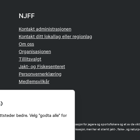
NJFF
Kontakt administrasjonen
Kontakt ditt lokallag eller regionlag
Om oss
Organisasjonen
Tillitsvalgt
Jakt- og Fiskesenteret
Personvernerklæring
Medlemsvilkår
s)
tsteder bedre. Velg "godta alle" for
orbund (NJFF) er landets eneste landsdekkende organisasjon for jegere og sportsfiskere og et av de vikti
 jakt og fiske i Norge. Vi er en partipolitisk nøytral organisasjon, men har et sterkt jakt-, fiske-, og naturpo
ker.