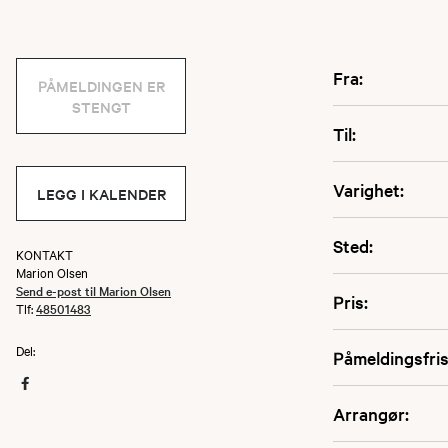
Fra:
PÅMELDINGEN ER
STENGT
Til:
Varighet:
LEGG I KALENDER
Sted:
KONTAKT
Marion Olsen
Send e-post til Marion Olsen
Pris:
Tlf:
48501483
Del:
Påmeldingsfris
Arrangør: