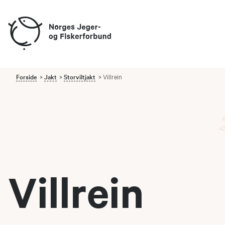
Forside
Jakt
Storviltjakt
Villrein
Villrein