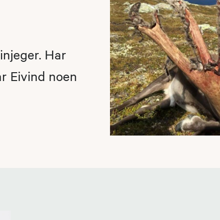
einjeger. Har
ar Eivind noen