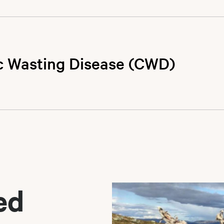
 vårt største villreinområde. Reinheimen-Breheimen var i 2
m hadde nest størst utbytte. I alt ble det det felt 724 dyr, 
retter fulgte Snøhetta og Rondane med henholdsvis 589 og 4
c Wasting Disease (CWD)
gervidda i en spesiell
jon
for første gang påvist en helt ny sykdom i Europa, Skrantes
ordfjella. Skrantesyke er dødelig for hjorteviltet, og en used
må tas på ytterste alvor. Myndighetene har tatt ned stam
å kontroll med sykdommen. Likeledes var det planlagt et sto
telse til bare å felle voksne hanndyr (bukker) på Hardangervi
vidda i 2019 for å kontrollere om situasjonen er under kont
llingstillatelse på 6 000 dyr og 1270 dyr ble felt. Av disse v
l en slik fellingspolitikk, er at det er ønskelig at villrein f
fjellet må raskest mulig melde fra til veterinærmyndighete
ed
nlag for å bygge opp en ny villreinstamme i Nordfjella sone
n eller andre hjortedyr som ser syke ut.
att ut ettersom det var påvist Skrantesjuke (CWD).
tesyke hos
Hjorteviltportalen
.