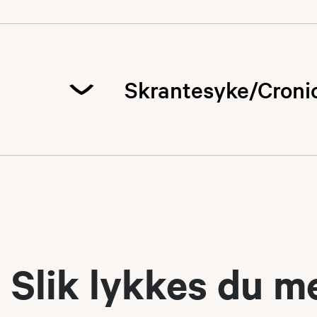
Hardangervidda er
villreinområdet so
på 14 prosent. De
Skrantesyke/Croni
Hardan
situas
Det er dessverre 
opp på villrein i N
prionsykdom som 
i et forsøk på å f
Det var gitt tilla
bukk på Hardanger
alt var det gitt fe
hanndyr. Årsaken ti
Alle
som ferdes i 
Slik lykkes du m
benyttes som grun
observerer villrei
villreinstammen t
Les mer om skran