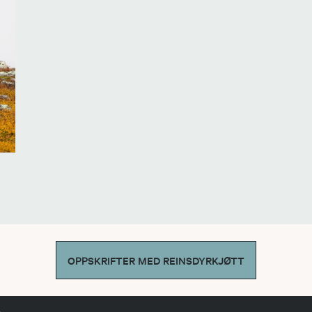
OPPSKRIFTER MED REINSDYRKJØTT