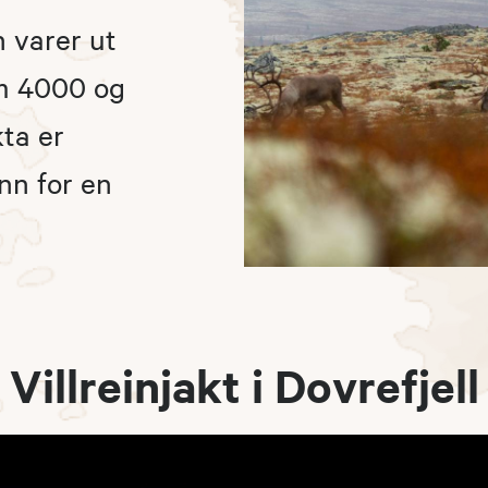
n varer ut
om 4000 og
kta er
nn for en
Villreinjakt i Dovrefjell