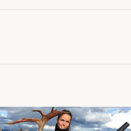
019 det
som er en reduksjon
39 felte dyr.
yke. Den dukket
vanlig seiglivet
men med 2 400 dyr
rt uttak av voksen
dda høsten 2019. I
roll.
ar det 1248 voksne
ra Hardangervidda
ne om de
 1. Her ble