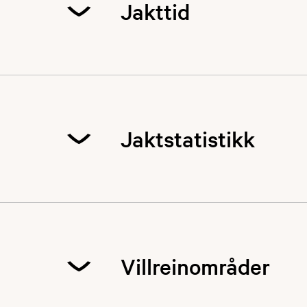
Jakttid
Jakttid hele lande
Jaktstatistikk
Oppdatert statisti
Villreinområder