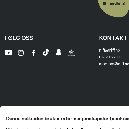
Bli medlem!
FØLG OSS
KONTAKT 
njff@njff.no
66 79 22 00
medlem@njff.n
Denne nettsiden bruker informasjonskapsler (cookie