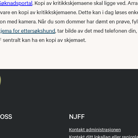
Søknadsportal
. Kopi av kritikkskjemaene skal ligge ved. Arr
bevare en kopi av kritikkskjemaene. Dette kan i dag løses enk
fon med kamera. Når du som dommer har dømt en prøve, fyl
kjema for ettersøkshund
, tar bilde av det med telefonen din,
 sentralt kan ha en kopi av skjemaet.
OSS
NJFF
Kontakt administrasjonen
Kontakt ditt lokallag eller regionl