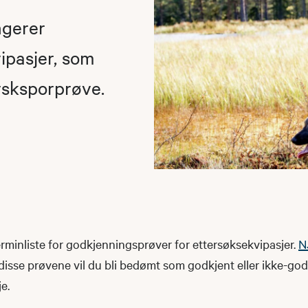
ngerer
ipasjer, som
rsksporprøve.
rminliste for godkjenningsprøver for ettersøksekvipasjer.
N
isse prøvene vil du bli bedømt som godkjent eller ikke-god
e.