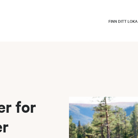
FINN DITT LOK
r for
er