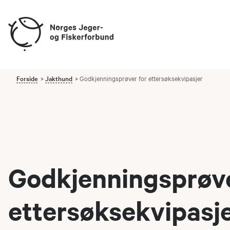
Forside
Jakthund
Godkjenningsprøver for ettersøksekvipasjer
Godkjenningsprøve
ettersøksekvipasj