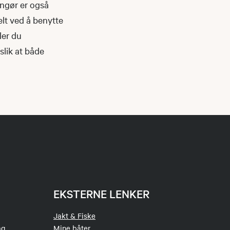
angør er også
elt ved å benytte
ler du
 slik at både
EKSTERNE LENKER
Jakt & Fiske
ag
Mine båter