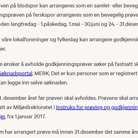
en på blodspor kan arrangeres som en samlet- eller beveg
ngsprøven på ferskspor arrangeres som en bevegelig prøve
oden langfredag - 1.påskedag, 1.mai - 30.juni og 24. - 31.dese
e våre lokalforeninger og fylkeslag kan arrangere godkjenn
er.
m ønsker å avholde godkjenningsprøver søker på fastsatt 
Søknadsportal
.​ MERK: Det er kun personer som er registrert 
an legge inn selve søknaden.
1. desember året før prøven skal avholdes. Prøvene skal arr
att av Miljødirektoratet i
Instruks for prøving og godkjennin
jer
, fra 1.januar 2017.
om har arrangert prøve må innen 31.de​sember det samme åre