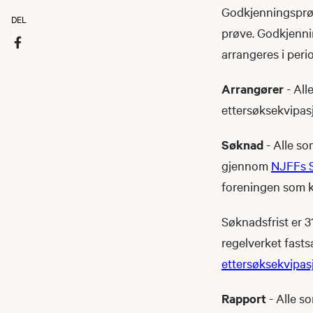
Godkjenningsprøv
DEL
prøve. Godkjenni
arrangeres i peri
Arrangører
- All
ettersøksekvipasj
Søknad
- Alle so
gjennom
NJFFs 
foreningen som k
Søknadsfrist er 3
regelverket fasts
ettersøksekvipas
Rapport
- Alle s