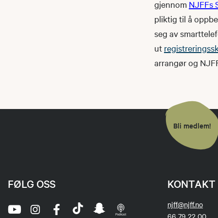
gjennom
NJFFs 
pliktig til å opp
seg av smarttele
ut
registreringss
arrangør og NJFF
Bli medlem!
FØLG OSS
KONTAKT 
njff@njff.no
66 79 22 00