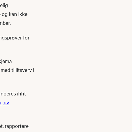
elig
 og kan ikke
mber.
ingsprøver for
skjema
med tillitsverv i
angeres ihht
g av
t, rapportere