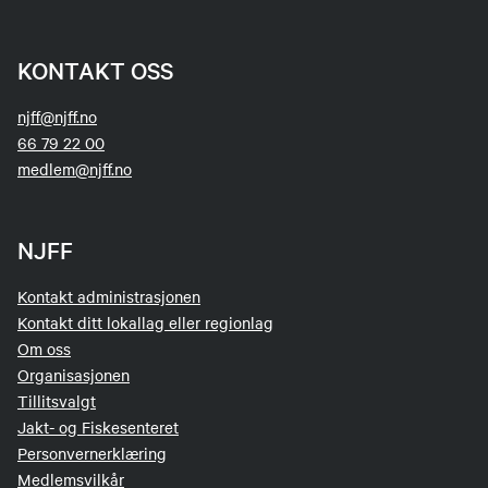
KONTAKT OSS
njff@njff.no
66 79 22 00
medlem@njff.no
NJFF
Kontakt administrasjonen
Kontakt ditt lokallag eller regionlag
Om oss
Organisasjonen
Tillitsvalgt
Jakt- og Fiskesenteret
Personvernerklæring
Medlemsvilkår