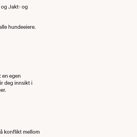
 og Jakt- og
alle hundeeiere.
et en egen
r deg innsikt i
er.
gå konflikt mellom