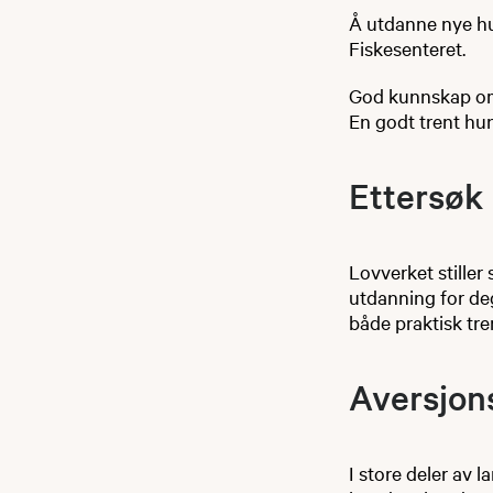
Å utdanne nye hu
Fiskesenteret.
God kunnskap om 
En godt trent hu
Ettersøk
Lovverket stiller
utdanning for deg
både praktisk tre
Aversjon
I store deler av 