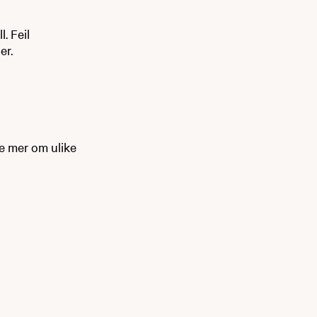
. Feil
er.
e mer om ulike