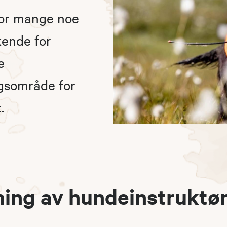
for mange noe
kende for
e
ngsområde for
.
ing av hundeinstruktø