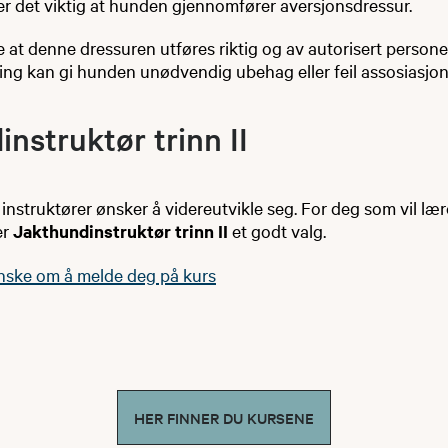
er det viktig at hunden gjennomfører aversjonsdressur.
 at denne dressuren utføres riktig og av autorisert personell
ing kan gi hunden unødvendig ubehag eller feil assosiasjon
nstruktør trinn II
nstruktører ønsker å videreutvikle seg. For deg som vil lær
er
Jakthundinstruktør trinn II
et godt valg.
nske om å melde deg på kurs
HER FINNER DU KURSENE