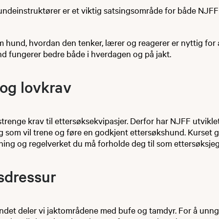
ndeinstruktører er et viktig satsingsområde for både NJFF
hund, hvordan den tenker, lærer og reagerer er nyttig for 
nd fungerer bedre både i hverdagen og på jakt.
 og lovkrav
 strenge krav til ettersøksekvipasjer. Derfor har NJFF utvikl
 som vil trene og føre en godkjent ettersøkshund. Kurset gi
ning og regelverket du må forholde deg til som ettersøksjeg
sdressur
landet deler vi jaktområdene med bufe og tamdyr. For å unn