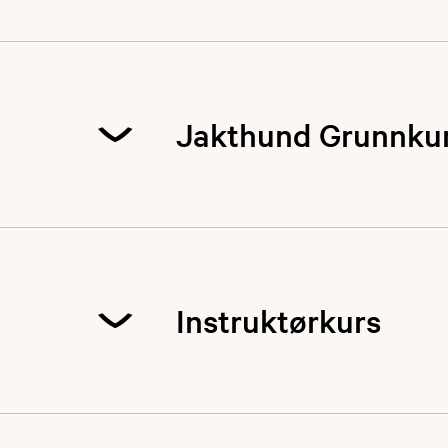
Jakthund Grunnku
Kurset egner seg 
over å skaffe deg
hund, men vil ha l
generelt og tar f
Instruktørkurs
opplever sin tilvæ
​Jakthund Grunnku
sosialisering. Ku
kamplyst, tempera
forskjellige mome