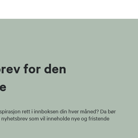
rev for den
e
spirasjon rett i innboksen din hver måned? Da bør
 nyhetsbrev som vil inneholde nye og fristende