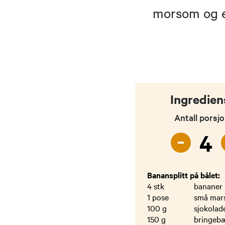
morsom og en
Ingredien
Antall porsj
-
4
Banansplitt på bålet:
4
stk
bananer
1
pose
små mar
100
g
sjokolad
150
g
bringeb