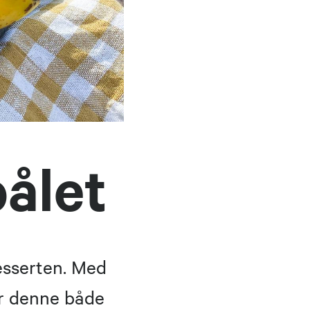
bålet
esserten. Med
er denne både