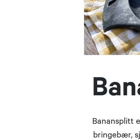
Bana
Banansplitt 
bringebær, s