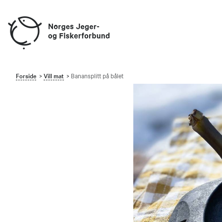
Forside
Vill mat
Banansplitt på bålet