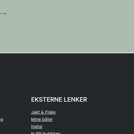
EKSTERNE LENKER
Jakt & Fiske
ag
Mine båter
Inatur
NJFF-butikken