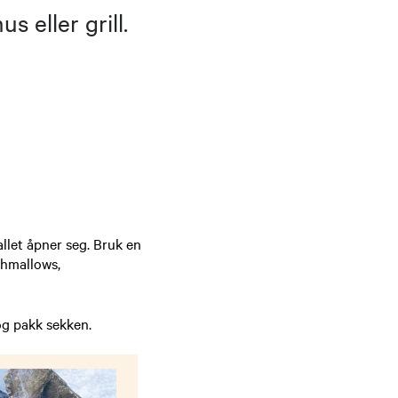
 eller grill.
kallet åpner seg. Bruk en
shmallows,
og pakk sekken.