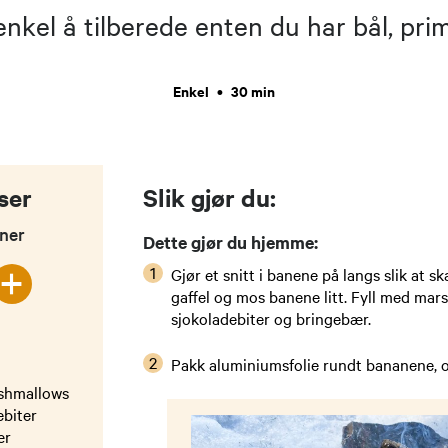
kel å tilberede enten du har bål, primus
Enkel
•
30 min
ser
Slik gjør du:
oner
Dette gjør du hjemme:
+
Gjør et snitt i banene på langs slik at s
gaffel og mos banene litt. Fyll med mar
sjokoladebiter og bringebæ​r.
Pakk aluminiumsfolie rundt bananene, 
shmallows
ebiter
ær