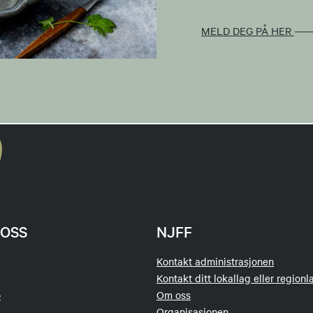
MELD DEG PÅ HER
OSS
NJFF
Kontakt administrasjonen
Kontakt ditt lokallag eller regionl
o
Om oss
Organisasjonen