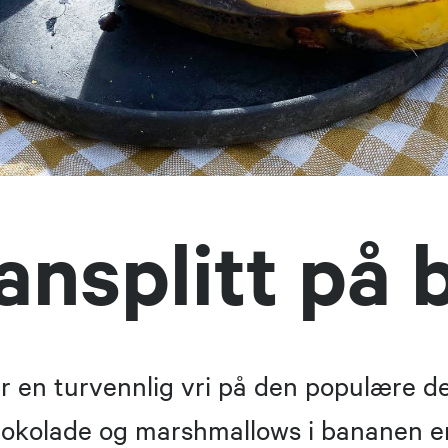
nsplitt på 
er en turvennlig vri på den populære d
jokolade og marshmallows i bananen 