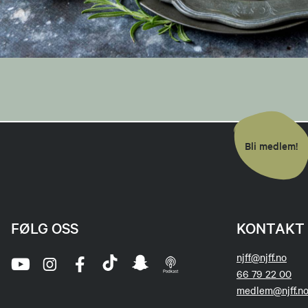
Bli medlem!
FØLG OSS
KONTAKT 
njff@njff.no
66 79 22 00
medlem@njff.n