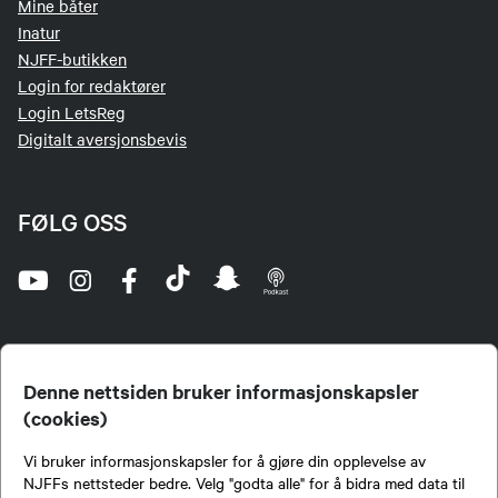
Mine båter
Inatur
NJFF-butikken
Login for redaktører
Login LetsReg
Digitalt aversjonsbevis
FØLG OSS
Denne nettsiden bruker informasjonskapsler
(cookies)
Norges Jeger- og Fiskerforbund (NJFF) er landets eneste landsdekkende organisasjon for
Vi bruker informasjonskapsler for å gjøre din opplevelse av
jegere og sportsfiskere og et av de viktigste miljøene for formidling av kunnskap om jakt og
fiske i Norge. Vi er en partipolitisk nøytral organisasjon, men har et sterkt jakt-, fiske-, og
NJFFs nettsteder bedre. Velg "godta alle" for å bidra med data til
naturpolitisk engasjement i mange saker.