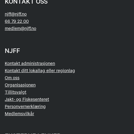
KONTAKT OSS
njff@njff.no
66 79 22 00
medlem@njff.no
NJFF
Kontakt administrasjonen
Kontakt ditt lokallag eller regionlag
Om oss
Organisasjonen
Tillitsvalgt
Jakt- og Fiskesenteret
Personvernerklæring
Medlemsvilkår