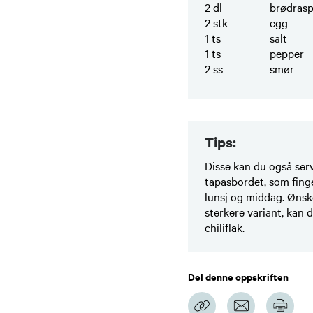
2
dl
brødras
2
stk
egg
1
ts
salt
1
ts
pepper
2
ss
smør
Tips:
Disse kan du også ser
tapasbordet, som finge
lunsj og middag. Ønsk
sterkere variant, kan d
chiliflak.
Del denne oppskriften