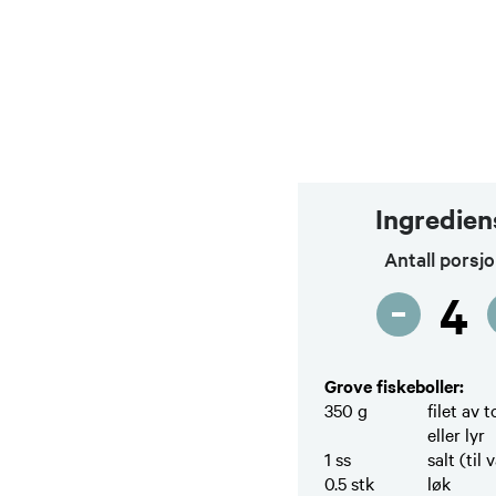
Ingredien
Antall porsj
-
4
Grove fiskeboller:
350
g
filet av t
eller lyr
1
ss
salt (til
0.5
stk
løk