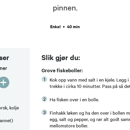
pinnen.
Enkel
•
40 min
ser
Slik gjør du:
oner
Grove fiskeboller:
+
Kok opp vann med salt i en kjele. Legg i 
trekke i cirka 10 minutter. Pass på så de
Ha fisken over i en bolle.
orsk, kolje
Finhakk løken og ha den over i bollen me
egg, salt og pepper, og rør alt godt sam
 vannet)
mellomstore boller.