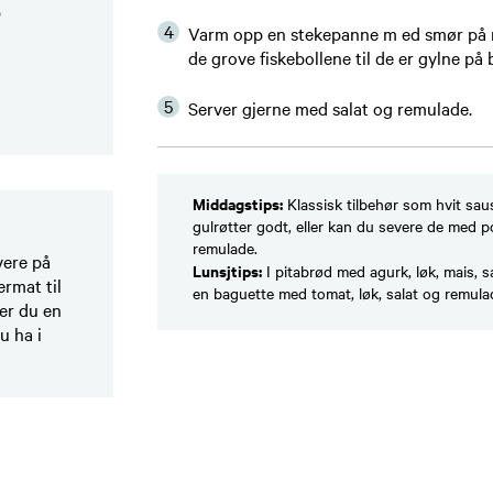
p
Varm opp en stekepanne m ed smør på m
de grove fiskebollene til de er gylne på
Server gjerne med salat og remulade. ​
Middagstips:
Klassisk tilbehør som hvit sau
gulrøtter godt, eller kan du severe de med p
remulade.
vere på
Lunsjtips:
I pitabrød med agurk, løk, mais, sala
rmat til
en baguette med tomat, løk, salat og remul
er du en
u ha i