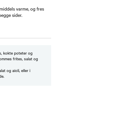
iddels varme, og fres
 begge sider.
s, kokte poteter og
ommes frites, salat og
t og aïoli, eller i
ade.