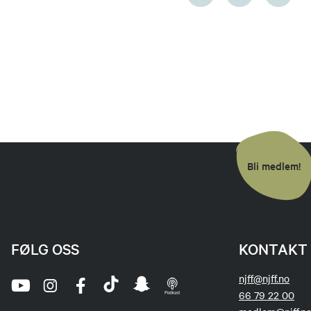
Bli medlem!
FØLG OSS
KONTAKT 
njff@njff.no
66 79 22 00