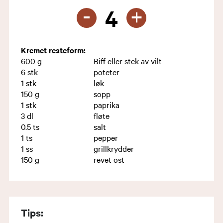
-
+
4
Kremet resteform:
600
g
Biff eller stek av vilt
6
stk
poteter
1
stk
løk
150
g
sopp
1
stk
paprika
3
dl
fløte
0.5
ts
salt
1
ts
pepper
1
ss
grillkrydder
150
g
revet ost
Tips: