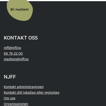
Bli medlem!
KONTAKT OSS
njff@njff.no
66 79 22 00
medlem@njff.no
NJFF
Kontakt administrasjonen
Kontakt ditt lokallag eller regionlag
Om oss
Organisasjonen