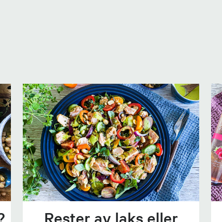
?
Rester av laks eller