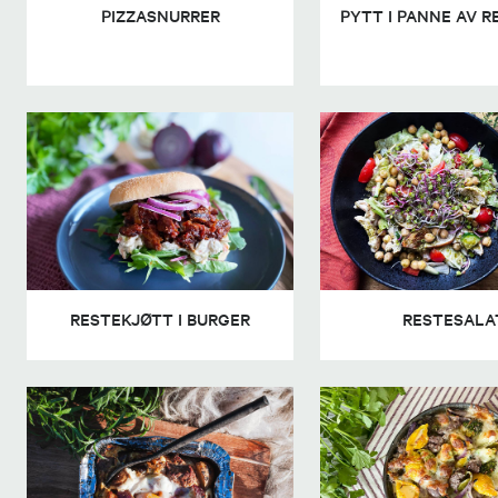
PIZZASNURRER
PYTT I PANNE AV 
RESTEKJØTT I BURGER
RESTESALA