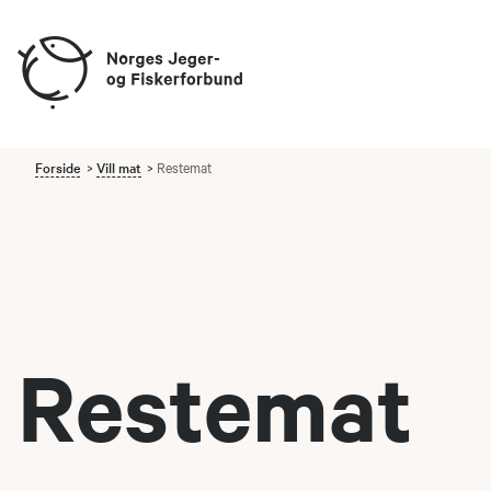
Forside
Vill mat
Restemat
Restemat