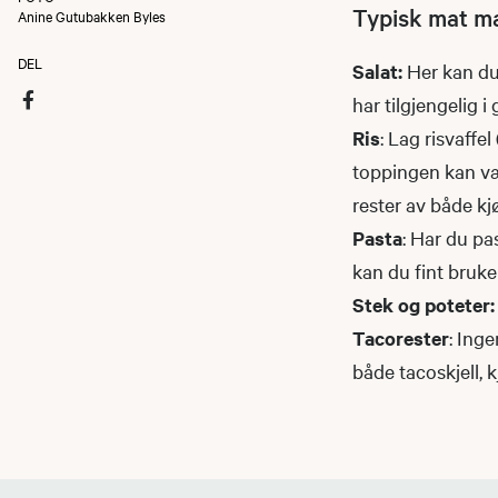
Typisk mat man
Anine Gutubakken Byles
DEL
Salat:
Her kan du 
har tilgjengelig i
Ris
: Lag risvaffe
toppingen kan være
rester av både kj
Pasta
: Har du pa
kan du fint bruke
Stek og poteter:
Tacorester
: Inge
både tacoskjell, 