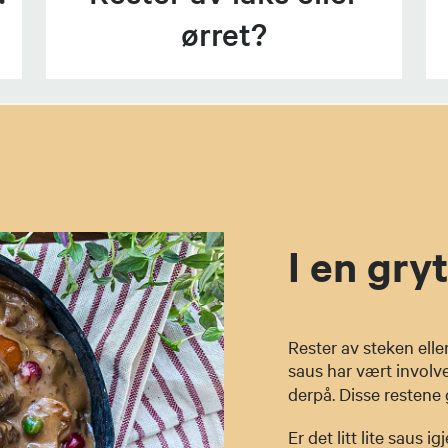
ørret?
I en gryt
Rester av steken ell
saus har vært involve
derpå. Disse restene g
Er det litt lite saus 