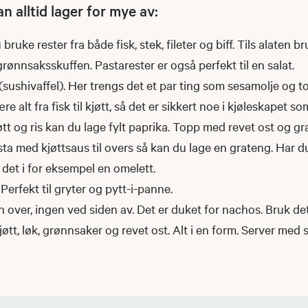
 alltid lager for mye av:
bruke rester fra både fisk, stek, fileter og biff. Tils alaten b
 grønnsaksskuffen. Pastarester er også perfekt til en salat.
l (sushivaffel). Her trengs det et par ting som sesamolje og 
 alt fra fisk til kjøtt, så det er sikkert noe i kjøleskapet s
øtt og ris kan du lage fylt paprika. Topp med revet ost og gr
sta med kjøttsaus til overs så kan du lage en grateng. Har 
 det i for eksempel en omelett.
Perfekt til gryter og pytt-i-panne.
n over, ingen ved siden av. Det er duket for nachos. Bruk det
kjøtt, løk, grønnsaker og revet ost. Alt i en form. Server me