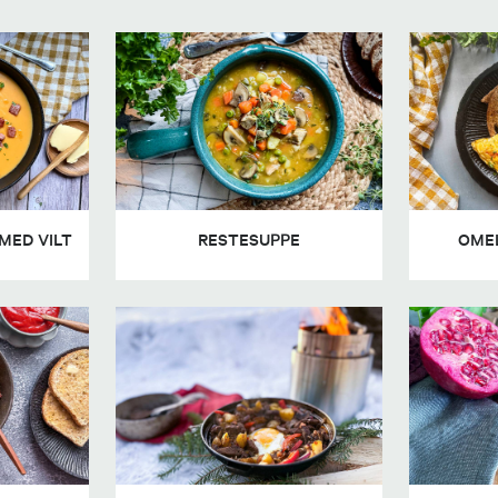
MED VILT
RESTESUPPE
OMEL