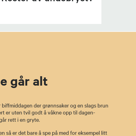
e går alt
er biffmiddagen der grønnsaker og en slags brun
rt
er uten tvil godt å våkne opp til dagen-
år rett i en gryte.
igjen så er det bare å spe på med for eksempel litt