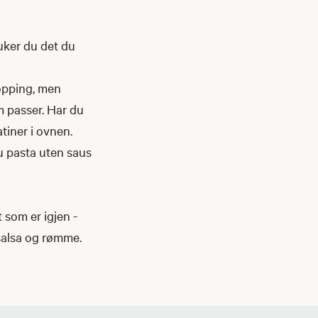
ruker du det du
topping, men
om passer. Har du
atiner i ovnen.
du pasta uten saus
 som er igjen -
d salsa og rømme.