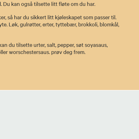
d. Du kan også tilsette litt fløte om du har.
, så har du sikkert litt kjøleskapet som passer til.
te. Løk, gulrøtter, erter, tyttebær, brokkoli, blomkål,
n du tilsette urter, salt, pepper, søt soyasaus,
eller worschestersaus. prøv deg frem.