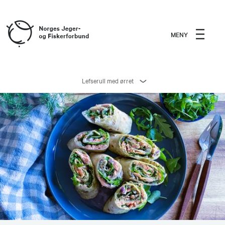
MENY
Lefserull med ørret