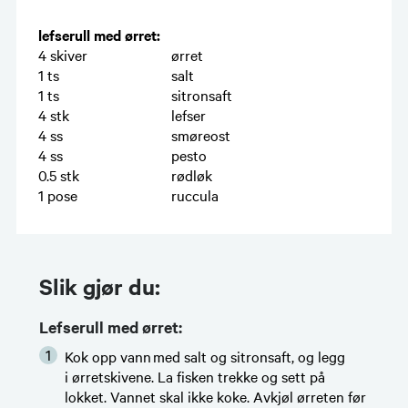
lefserull med ørret:
4
skiver
ørret
1
ts
salt
1
ts
sitronsaft
4
stk
lefser
4
ss
smøreost
4
ss
pesto
0.5
stk
rødløk
1
pose
ruccula
Slik gjør du:
Lefserull med ørret:
Kok opp vann med salt og sitronsaft, og legg
i ørretskivene. La fisken trekke og sett på
lokket. Vannet skal ikke koke. Avkjøl ørreten før