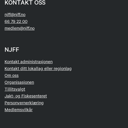
KONTAKT OSS
njff@njff.no
66 79 22 00
medlem@njff.no
NJFF
Kontakt administrasjonen
Kontakt ditt lokallag eller regionlag
Om oss
Organisasjonen
Tillitsvalgt
Jakt- og Fiskesenteret
Personvernerklæring
Medlemsvilkår