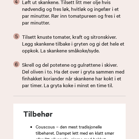
Løft ut skankene. Tilsett litt mer olje hvis
nødvendig og fres løk, hvitløk og ingefær i et
par minutter. Rør inn tomatpureen og fres i et
par minutter.
Tilsett knuste tomater, kraft og sitronskiver.
Legg skankene tilbake i gryten og gi det hele et
oppkok. La skankene småkoke/syde.
Skrell og del potetene og gulrøttene i skiver.
Del oliven i to. Ha det over i gryta sammen med
finhakket koriander når skankene har kokt i et
par timer. La gryta koke i minst en time til.
Tilbehør
Couscous – den mest tradisjonelle
tilbehøret. Dampet lett med en klatt smør
eller litt olivenolje, gjerne med hakket