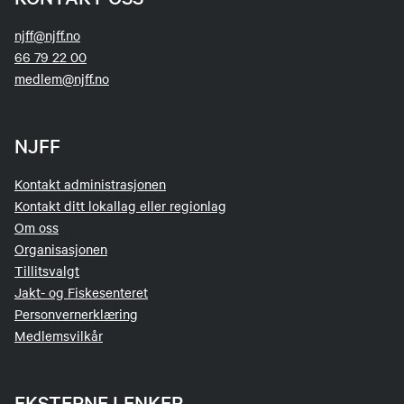
njff@njff.no
66 79 22 00
medlem@njff.no
NJFF
Kontakt administrasjonen
Kontakt ditt lokallag eller regionlag
Om oss
Organisasjonen
Tillitsvalgt
Jakt- og Fiskesenteret
Personvernerklæring
Medlemsvilkår
EKSTERNE LENKER