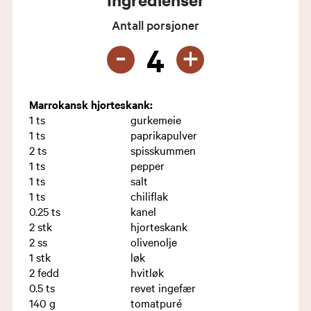
Antall porsjoner
-
+
4
Marrokansk hjorteskank:
1
ts
gurkemeie
1
ts
paprikapulver
2
ts
spisskummen
1
ts
pepper
1
ts
salt
1
ts
chiliflak
0.25
ts
kanel
2
stk
hjorteskank
2
ss
olivenolje
1
stk
løk
2
fedd
hvitløk
0.5
ts
revet ingefær
140
g
tomatpuré