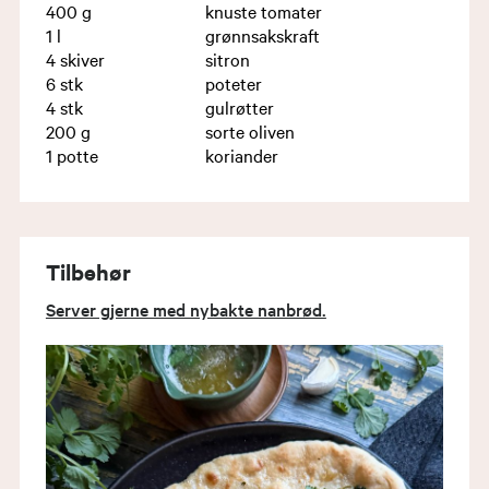
400
g
knuste tomater
1
l
grønnsakskraft
4
skiver
sitron
6
stk
poteter
4
stk
gulrøtter
200
g
sorte oliven
1
potte
koriander
Tilbehør
Server gjerne med nybakte nanbrød.