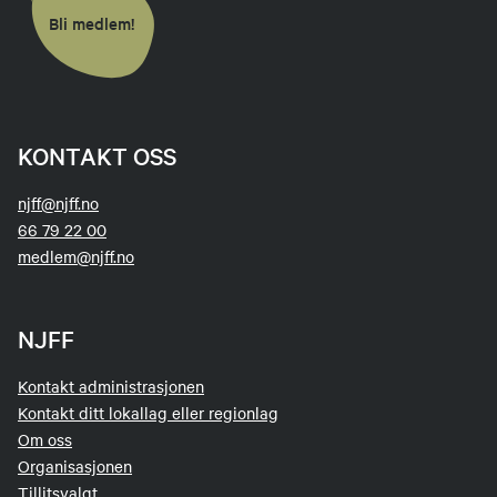
Bli medlem!
KONTAKT OSS
njff@njff.no
66 79 22 00
medlem@njff.no
NJFF
Kontakt administrasjonen
Kontakt ditt lokallag eller regionlag
Om oss
Organisasjonen
Tillitsvalgt