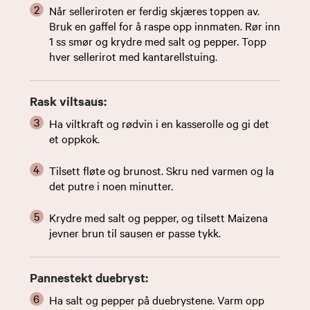
Når selleriroten er ferdig skjæres toppen av.
Bruk en gaffel for å raspe opp innmaten. Rør inn
1 ss smør og krydre med salt og pepper. Topp
hver sellerirot med kantarellstuing.
Rask viltsaus:
Ha viltkraft og rødvin i en kasserolle og gi det
et oppkok.
Tilsett fløte og brunost. Skru ned varmen og la
det putre i noen minutter.
Krydre med salt og pepper, og tilsett Maizena
jevner brun til sausen er passe tykk.
Pannestekt duebryst:
Ha salt og pepper på duebrystene. Varm opp