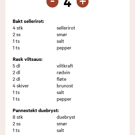
+
4
Bakt sellerirot:
4
stk
sellerirot
2
ss
smør
1
ts
salt
1
ts
pepper
Rask viltsaus:
5
dl
viltkraft
2
dl
rødvin
2
dl
fløte
4
skiver
brunost
1
ts
salt
1
ts
pepper
Pannestekt duebryst:
8
stk
duebryst
2
ss
smør
1
ts
salt