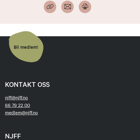
Bli medlem!
KONTAKT OSS
njff@njff.no
66 79 22 00
medlem@njff.no
NJFF