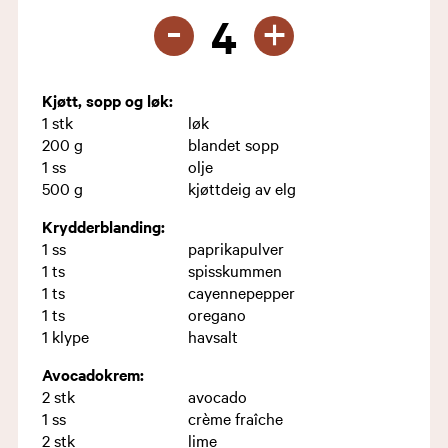
-
+
4
Kjøtt, sopp og løk:
1
stk
løk
200
g
blandet sopp
1
ss
olje
500
g
kjøttdeig av elg
Krydderblanding:
1
ss
paprikapulver
1
ts
spisskummen
1
ts
cayennepepper
1
ts
oregano
1
klype
havsalt
Avocadokrem:
2
stk
avocado
1
ss
crème fraîche
2
stk
lime