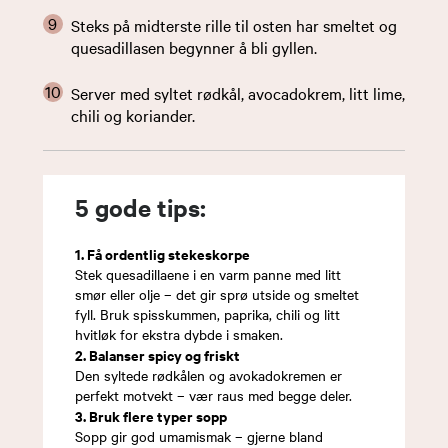
Steks på midterste rille til osten har smeltet og
quesadillasen begynner å bli gyllen.
Server med syltet rødkål, avocadokrem, litt lime,
chili og koriander.
5 gode tips:
1. Få ordentlig stekeskorpe
Stek quesadillaene i en varm panne med litt
smør eller olje – det gir sprø utside og smeltet
fyll. Bruk spisskummen, paprika, chili og litt
hvitløk for ekstra dybde i smaken.
2. Balanser spicy og friskt
Den syltede rødkålen og avokadokremen er
perfekt motvekt – vær raus med begge deler.
3. Bruk flere typer sopp
Sopp gir god umamismak – gjerne bland