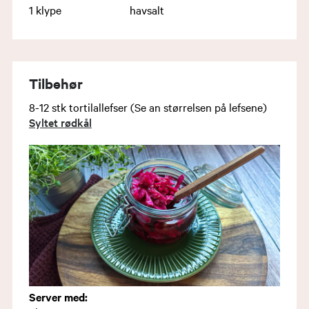
1
klype
havsalt
Tilbehør
8-12 stk tortilallefser (Se an størrelsen på lefsene)
Syltet rødkål
Server med: