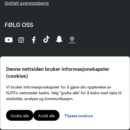
Digitalt aversjonsbevis
FØLG OSS
Denne nettsiden bruker informasjonskapsler
(cookies)
Norges Jeger- og Fiskerforbund (NJFF) er landets eneste landsdekkende organisasjon for
Vi bruker informasjonskapsler for å gjøre din opplevelse av
jegere og sportsfiskere og et av de viktigste miljøene for formidling av kunnskap om jakt og
fiske i Norge. Vi er en partipolitisk nøytral organisasjon, men har et sterkt jakt-, fiske-, og
NJFFs nettsteder bedre. Velg "godta alle" for å bidra med data til
naturpolitisk engasjement i mange saker.
statistikk, analyse og kommunikasjon.
Norges Jeger- og Fiskerforbund benytter informasjonskapsler på nettsiden.
Lokalforeninger tilsluttet Norges Jeger- og Fiskerforbund har ansvar for innhold de
Tilpass cookies
Godta alle
Avslå alle
publiserer på njff.no.