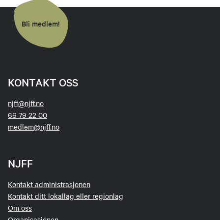
Bli medlem!
KONTAKT OSS
njff@njff.no
66 79 22 00
medlem@njff.no
NJFF
Kontakt administrasjonen
Kontakt ditt lokallag eller regionlag
Om oss
Organisasjonen