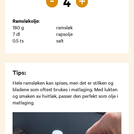
+
4
Ramsløkolje:
180
g
ramsløk
7
dl
rapsolje
0.5
ts
salt
Tips:
Hele ramsløken kan spises, men det er stilken og
bladene som oftest brukes i matlaging. Med lukten
og smaken av hvitløk, passer den perfekt som olje i
matlaging.