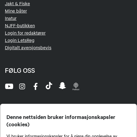
Jakt & Fiske
Mine båter
Inatur
NJFF-butikken
Login for redaktører
Login LetsReg
Digitalt aversjonsbevis
FØLG OSS
Denne nettsiden bruker informasjonskapsler
(cookies)
Norges Jeger- og Fiskerforbund (NJFF) er landets eneste landsdekkende organisasjon for
Vi bruker informasjonskapsler for å gjøre din opplevelse av
jegere og sportsfiskere og et av de viktigste miljøene for formidling av kunnskap om jakt og