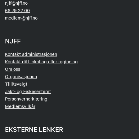
njff@njff.no
66 79 22 00
medlem@njff.no
NJFF
Kontakt administrasjonen
Kontakt ditt lokallag eller regionlag
Om oss
Organisasjonen
Tillitsvalgt
Jakt- og Fiskesenteret
Personvernerklæring
Medlemsvilkår
EKSTERNE LENKER