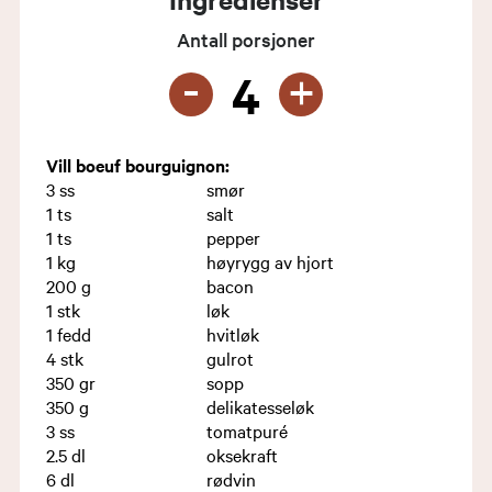
Antall porsjoner
-
+
4
Vill boeuf bourguignon:
3
ss
smør
1
ts
salt
1
ts
pepper
1
kg
høyrygg av hjort
200
g
bacon
1
stk
løk
1
fedd
hvitløk
4
stk
gulrot
350
gr
sopp
350
g
delikatesseløk
3
ss
tomatpuré
2.5
dl
oksekraft
6
dl
rødvin