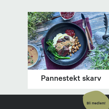
Pannestekt skarv
Bli medlem!