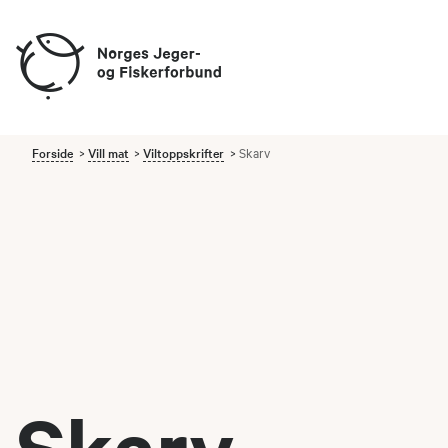
Forside
Vill mat
Viltoppskrifter
Skarv
Skarv