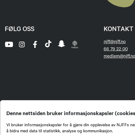
FØLG OSS
KONTAKT 
njff@njff.no
66 79 22 00
medlem@njff.n
Denne nettsiden bruker informasjonskapsler (cookie
Vi bruker informasjonskapsler for å gjøre din opplevelse av NJFFs net
å bidra med data til statistikk, analyse og kommunikasjon.
Norges Jeger- og Fiskerf