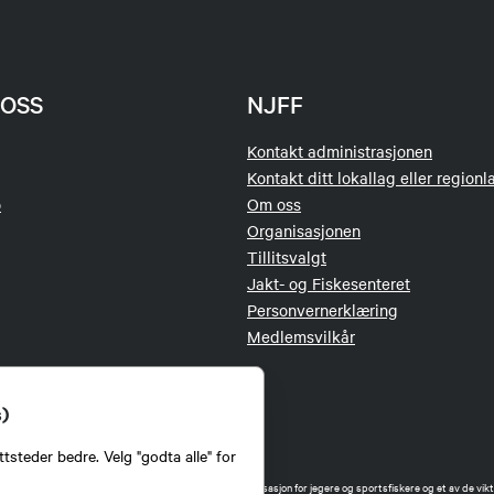
OSS
NJFF
Kontakt administrasjonen
Kontakt ditt lokallag eller regionl
o
Om oss
Organisasjonen
Tillitsvalgt
Jakt- og Fiskesenteret
Personvernerklæring
Medlemsvilkår
s)
tsteder bedre. Velg "godta alle" for
orbund (NJFF) er landets eneste landsdekkende organisasjon for jegere og sportsfiskere og et av de vikti