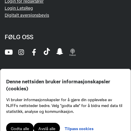
Login for redaktører
Login LetsReg
Digitalt aversjonsbevis
FØLG OSS
Denne nettsiden bruker informasjonskapsler
(cookies)
Norges Jeger- og Fiskerforbund (NJFF) er landets eneste landsdekkende organisasjon for
Vi bruker informasjonskapsler for å gjøre din opplevelse av
jegere og sportsfiskere og et av de viktigste miljøene for formidling av kunnskap om jakt og
fiske i Norge. Vi er en partipolitisk nøytral organisasjon, men har et sterkt jakt-, fiske-, og
NJFFs nettsteder bedre. Velg "godta alle" for å bidra med data til
naturpolitisk engasjement i mange saker.
statistikk, analyse og kommunikasjon.
Norges Jeger- og Fiskerforbund benytter informasjonskapsler på nettsiden.
Lokalforeninger tilsluttet Norges Jeger- og Fiskerforbund har ansvar for innhold de
Tilpass cookies
Godta alle
Avslå alle
publiserer på njff.no.