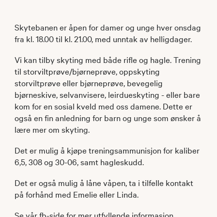
Skytebanen er åpen for damer og unge hver onsdag
fra kl. 18.00 til kl. 21.00, med unntak av helligdager.
Vi kan tilby skyting med både rifle og hagle. Trening
til storviltprøve/bjørneprøve, oppskyting
storviltprøve eller bjørneprøve, bevegelig
bjørneskive, selvanvisere, leirdueskyting - eller bare
kom for en sosial kveld med oss damene. Dette er
også en fin anledning for barn og unge som ønsker å
lære mer om skyting.
Det er mulig å kjøpe treningsammunisjon for kaliber
6,5, 308 og 30-06, samt hagleskudd.
Det er også mulig å låne våpen, ta i tilfelle kontakt
på forhånd med Emelie eller Linda.
Se vår fb-side for mer utfyllende informasjon