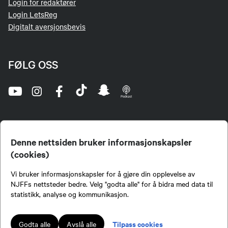
Login for redaktører
Login LetsReg
Digitalt aversjonsbevis
FØLG OSS
Denne nettsiden bruker informasjonskapsler
(cookies)
Norges Jeger- og Fiskerforbund (NJFF) er landets eneste landsdekkende organisasjon for
Vi bruker informasjonskapsler for å gjøre din opplevelse av
jegere og sportsfiskere og et av de viktigste miljøene for formidling av kunnskap om jakt og
fiske i Norge. Vi er en partipolitisk nøytral organisasjon, men har et sterkt jakt-, fiske-, og
NJFFs nettsteder bedre. Velg "godta alle" for å bidra med data til
naturpolitisk engasjement i mange saker.
statistikk, analyse og kommunikasjon.
Norges Jeger- og Fiskerforbund benytter informasjonskapsler på nettsiden.
Lokalforeninger tilsluttet Norges Jeger- og Fiskerforbund har ansvar for innhold de
Tilpass cookies
Godta alle
Avslå alle
publiserer på njff.no.