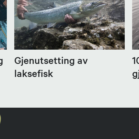
g
Gjenutsetting av
1
laksefisk
g