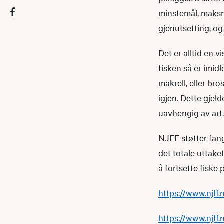
minstemål, maksmå
gjenutsetting, og
Det er alltid en v
fisken så er imidl
makrell, eller bro
igjen. Dette gjeld
uavhengig av art.
NJFF støtter fang
det totale uttake
å fortsette fiske
https://www.njff.
https://www.njff.