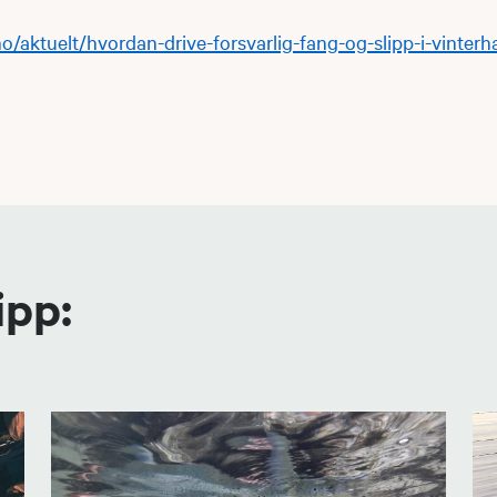
no/aktuelt/hvordan-drive-forsvarlig-fang-og-slipp-i-vinterh
ipp: