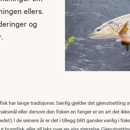
ningen ellers.
deringer og
.
fisk har lange tradisjoner. Særlig gjelder det gjenutsetting a
aksmål eller dersom den fisken en fanger er en art det ikke e
redet). I de seinere år er det i tillegg blitt ganske vanlig i fisk
t hunnfisk, eller all laks over en viss størrelse. Gjenutsetti