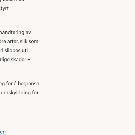
tyrt
t håndtering av
re arter, slik som
i slippes uti
orlige skader –
 og for å begrense
n unnskyldning for
men