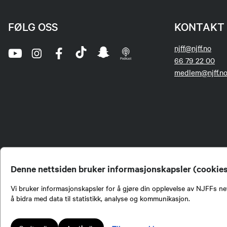
FØLG OSS
KONTAKT 
njff@njff.no
66 79 22 00
medlem@njff.n
Denne nettsiden bruker informasjonskapsler (cookie
Vi bruker informasjonskapsler for å gjøre din opplevelse av NJFFs net
å bidra med data til statistikk, analyse og kommunikasjon.
Norges Jeger- og Fiskerf
formidling av kunnskap om
engasjement i mange sa