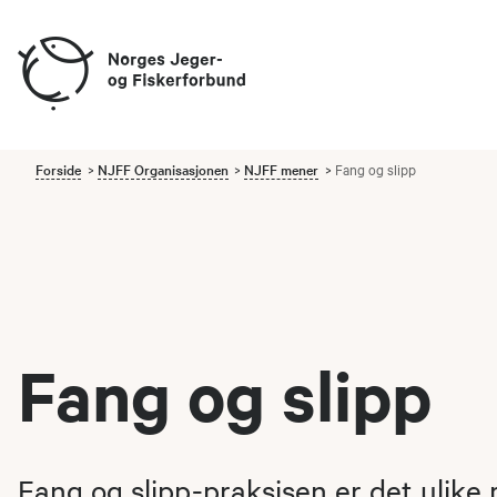
Forside
NJFF Organisasjonen
NJFF mener
Fang og slipp
Fang og slipp
Fang og slipp-praksisen er det ulik