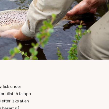
v fisk under
r tillatt å ta opp
e etter laks at en
ng basert på