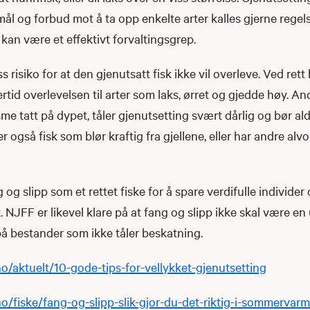
l og forbud mot å ta opp enkelte arter kalles gjerne regels
 kan være et effektivt forvaltingsgrep.
iss risiko for at den gjenutsatt fisk ikke vil overleve. Ved ret
ertid overlevelsen til arter som laks, ørret og gjedde høy. And
sme tatt på dypet, tåler gjenutsetting svært dårlig og bør aldr
er også fisk som blør kraftig fra gjellene, eller har andre alv
 og slipp som et rettet fiske for å spare verdifulle individer
t. NJFF er likevel klare på at fang og slipp ikke skal være e
 på bestander som ikke tåler beskatning.
no/aktuelt/10-gode-tips-for-vellykket-gjenutsetting
no/fiske/fang-og-slipp-slik-gjor-du-det-riktig-i-sommervar