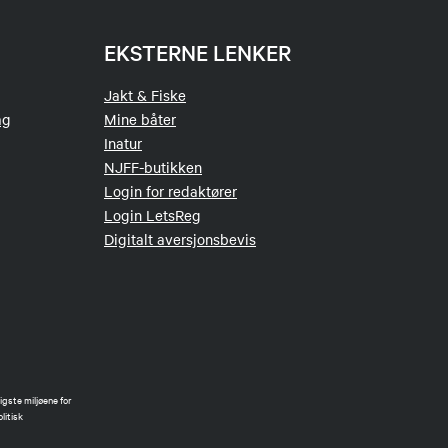
EKSTERNE LENKER
Jakt & Fiske
ag
Mine båter
Inatur
NJFF-butikken
Login for redaktører
Login LetsReg
Digitalt aversjonsbevis
gste miljøene for
litisk