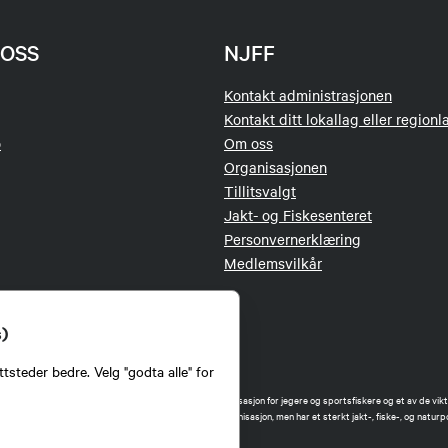
OSS
NJFF
Kontakt administrasjonen
Kontakt ditt lokallag eller regionl
o
Om oss
Organisasjonen
Tillitsvalgt
Jakt- og Fiskesenteret
Personvernerklæring
Medlemsvilkår
s)
tsteder bedre. Velg "godta alle" for
orbund (NJFF) er landets eneste landsdekkende organisasjon for jegere og sportsfiskere og et av de vikti
 jakt og fiske i Norge. Vi er en partipolitisk nøytral organisasjon, men har et sterkt jakt-, fiske-, og naturpo
ker.