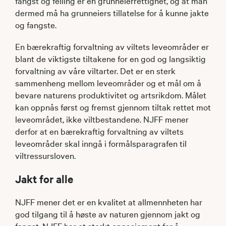
fangst og felling er en grunneierrettighet, og at man
dermed må ha grunneiers tillatelse for å kunne jakte
og fangste.
En bærekraftig forvaltning av viltets leveområder er
blant de viktigste tiltakene for en god og langsiktig
forvaltning av våre viltarter. Det er en sterk
sammenheng mellom leveområder og et mål om å
bevare naturens produktivitet og artsrikdom. Målet
kan oppnås først og fremst gjennom tiltak rettet mot
leveområdet, ikke viltbestandene. NJFF mener
derfor at en bærekraftig forvaltning av viltets
leveområder skal inngå i formålsparagrafen til
viltressursloven.
Jakt for alle
NJFF mener det er en kvalitet at allmennheten har
god tilgang til å høste av naturen gjennom jakt og
fangst. NJFF har et sterkt engasjement for å