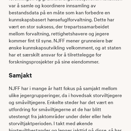
var å samle og koordinere innsamling av
bestandsdata på en måte som kan forbedre en
kunnskapsbasert hønsefuglforvaltning. Dette har
vært en stor suksess, der trepartssamarbeidet
mellom forvaltning, rettighetshavere og jegere
kommer fint til syne. NJFF mener grunneiere bør
ønske kunnskapsutvikling velkomment, og at staten
har et særskilt ansvar for å tilrettelegge for
forskningsprosjekter på sine eiendommer.
Samjakt
NJFF har i mange år hatt fokus på samjakt mellom
ulike jegergrupperinger, da i hovedsak storviltjegere
og småviltjegere. Enkelte steder har det vært en
utfordring for småviltjegerne at de har blitt
utestengt fra jaktområder under deler eller hele
storviltjaktperioden. I takt med økende
hjorteviltbestander og lenger jakttid på disse, så har