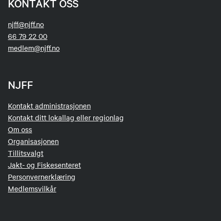
KONTAKT OSS
njff@njff.no
66 79 22 00
medlem@njff.no
NJFF
Kontakt administrasjonen
Kontakt ditt lokallag eller regionlag
Om oss
Organisasjonen
Tillitsvalgt
Jakt- og Fiskesenteret
Personvernerklæring
Medlemsvilkår