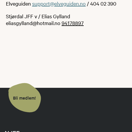
Elveguiden
support@elveguiden.no
/ 404 02 390
Stjørdal JFF v / Elias Gylland
eliasgylland@hotmail.no
94178897
Bli medlem!