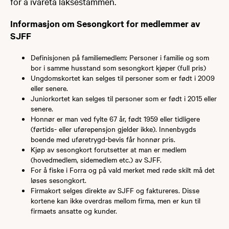
for å ivareta laksestammen.
Informasjon om Sesongkort for medlemmer av
SJFF
Definisjonen på familiemedlem: Personer i familie og som
bor i samme husstand som sesongkort kjøper (full pris)
Ungdomskortet kan selges til personer som er født i 2009
eller senere.
Juniorkortet kan selges til personer som er født i 2015 eller
senere.
Honnør er man ved fylte 67 år, født 1959 eller tidligere
(førtids- eller uførepensjon gjelder ikke). Innenbygds
boende med uføretrygd-bevis får honnør pris.
Kjøp av sesongkort forutsetter at man er medlem
(hovedmedlem, sidemedlem etc.) av SJFF.
For å fiske i Forra og på vald merket med røde skilt må det
løses sesongkort.
Firmakort selges direkte av SJFF og faktureres. Disse
kortene kan ikke overdras mellom firma, men er kun til
firmaets ansatte og kunder.