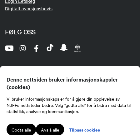
Login LetsReg
Digitalt aversjonsbevis
FØLG OSS
Denne nettsiden bruker informasjonskapsler
(cookies)
Norges Jeger- og Fiskerforbund (NJFF) er landets eneste landsdekkende organisasjon for
Vi bruker informasjonskapsler for å gjøre din opplevelse av
jegere og sportsfiskere og et av de viktigste miljøene for formidling av kunnskap om jakt og
fiske i Norge. Vi er en partipolitisk nøytral organisasjon, men har et sterkt jakt-, fiske-, og
NJFFs nettsteder bedre. Velg "godta alle" for å bidra med data til
naturpolitisk engasjement i mange saker.
statistikk, analyse og kommunikasjon.
Norges Jeger- og Fiskerforbund benytter informasjonskapsler på nettsiden.
Lokalforeninger tilsluttet Norges Jeger- og Fiskerforbund har ansvar for innhold de
Tilpass cookies
Godta alle
Avslå alle
publiserer på njff.no.