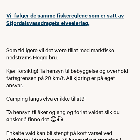
Vi følger de samme fiskereglene som er satt av
Stjørdalsvassdragets elveeierlag.
Som tidligere vil det være tillat med markfiske
nedstrøms Hegra bru.
Kjør forsiktig! Ta hensyn til bebyggelse og overhold
fartsgrensen på 20 km/t. All kjøring er på eget
ansvar.
Camping langs elva er ikke tillatt!!
Ta hensyn til åker og eng og forlat valdet slik du
ønsker å finne det 😊🎣
Enkelte vald kan bli stengt på kort varsel ved
aktiviteter i foreningen. Vi har markert stenging i