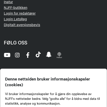
Inatur
NJFF-butikken
Login for redaktører
Login LetsReg
Digitalt aversjonsbevis
FØLG OSS
Denne nettsiden bruker informasjonskapsler
(cookies)
Norges Jeger- og Fiskerforbund (NJFF) er landets eneste landsdekkende organisasjon for
Vi bruker informasjonskapsler for å gjøre din opplevelse av
jegere og sportsfiskere og et av de viktigste miljøene for formidling av kunnskap om jakt og
fiske i Norge. Vi er en partipolitisk nøytral organisasjon, men har et sterkt jakt-, fiske-, og
NJFFs nettsteder bedre. Velg "godta alle" for å bidra med data til
naturpolitisk engasjement i mange saker.
statistikk, analyse og kommunikasjon.