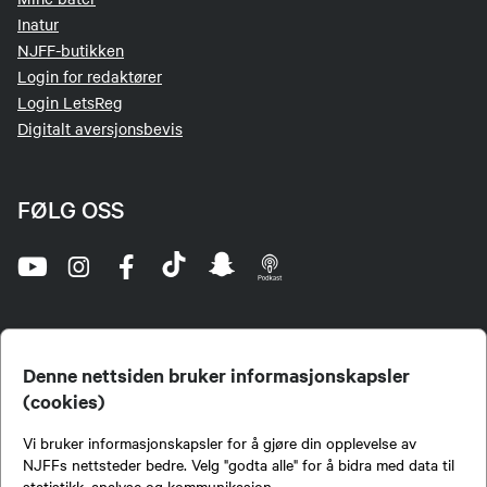
Inatur
NJFF-butikken
Login for redaktører
Login LetsReg
Digitalt aversjonsbevis
FØLG OSS
Denne nettsiden bruker informasjonskapsler
(cookies)
Norges Jeger- og Fiskerforbund (NJFF) er landets eneste landsdekkende organisasjon for
Vi bruker informasjonskapsler for å gjøre din opplevelse av
jegere og sportsfiskere og et av de viktigste miljøene for formidling av kunnskap om jakt og
fiske i Norge. Vi er en partipolitisk nøytral organisasjon, men har et sterkt jakt-, fiske-, og
NJFFs nettsteder bedre. Velg "godta alle" for å bidra med data til
naturpolitisk engasjement i mange saker.
statistikk, analyse og kommunikasjon.