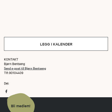
LEGG I KALENDER
KONTAKT
Bjørn Bentseng
Send e-post til Bjørn Bentseng
Tlf: 90104409
Del:
Bli medlem!