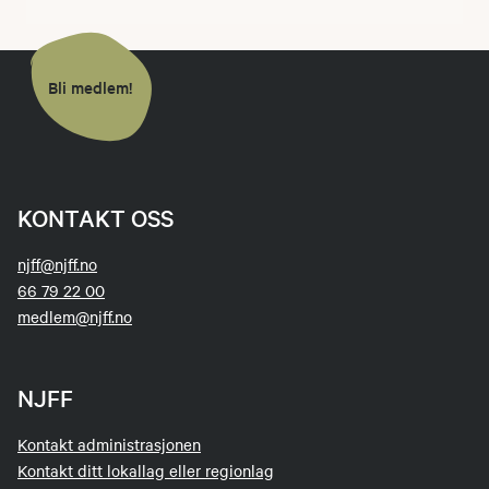
Bli medlem!
KONTAKT OSS
njff@njff.no
66 79 22 00
medlem@njff.no
NJFF
Kontakt administrasjonen
Kontakt ditt lokallag eller regionlag