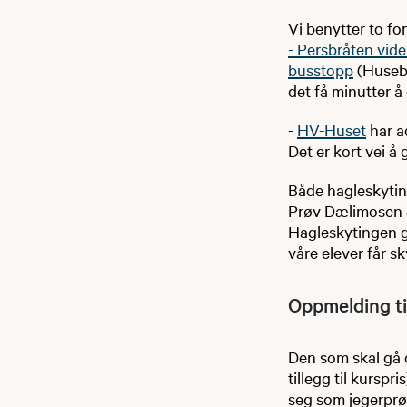
Vi benytter to fo
- Persbråten vid
busstopp
(Huseby
det få minutter å 
-
HV-Huset
har a
Det er kort vei å
Både hagleskyting
Prøv Dælimosen 5
Hagleskytingen 
våre elever får sk
Oppmelding ​t
Den som skal gå 
tillegg til kursp
seg som jegerprøv