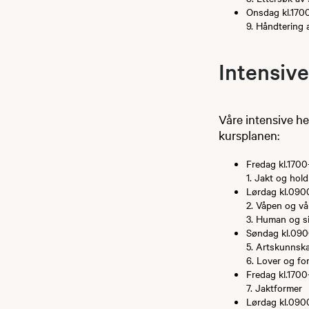
Onsdag kl.170
9. Håndtering av
Intensiv
Våre intensive h
kursplanen:
Fredag kl.170
1. Jakt og hol
Lørdag kl.090
2. Våpen og vå
3. Human og sik
Søndag kl.09
5. Artskunnsk
6. Lover og for
Fredag kl.170
7. Jaktformer
Lørdag kl.090