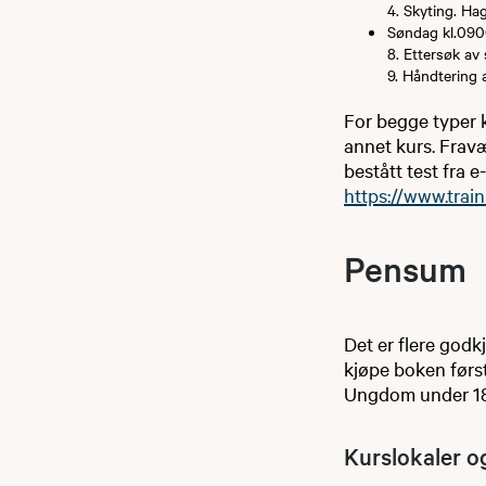
4. Skyting. Ha
Søndag kl.09
8. Ettersøk av 
9. Håndtering av
For begge typer k
annet kurs. Fravæ
bestått test fra 
https://www.tra
Pensu​​m
Det er flere godk
kjøpe boken først
Ungdom under 18 
Kurslokaler​​ 