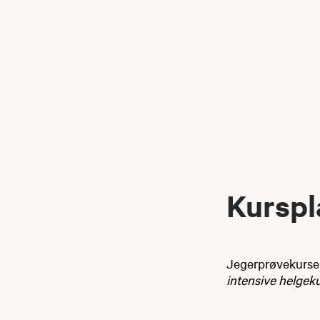
Ku​rsp
Jegerprøvekursene
intensive helgek