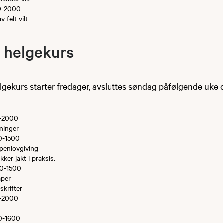
0-2000
 felt vilt
e helgekurs
elgekurs starter fredager, avsluttes søndag påfølgende uke 
0-2000
dninger
0-1500
penlovgiving
ker jakt i praksis.
00-1500
aper
skrifter
0-2000
0-1600