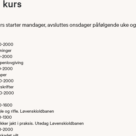
 kurs
rs starter ​mandager, avsluttes onsdager påfølgende uke og
00-2000
dninger
00-2000
penlovgiving
00-2000
aper
00-2000
skrifter
00-2000
0-1600
gle og rifle. Løvenskioldbanen
0-1300
kker jakt i praksis. Utedag Løvenskioldbanen
00-2000
skadet vilt