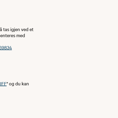
 tas igjen ved et
umenteres med
269834
FF​
" og du kan