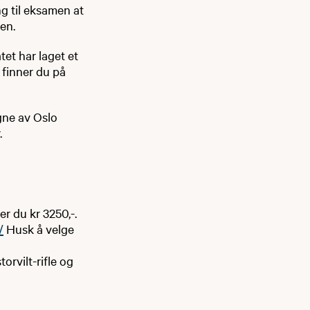
ng til eksamen at
en.
tet har laget et
 finner du på
gne av Oslo
.
r du kr 3250,-.
/
Husk å velge
orvilt-rifle og