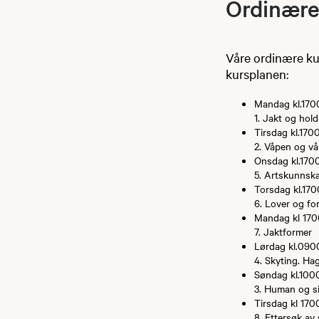
Ordinære
Våre ordinære ku
kursplanen:
Mandag kl.17
1. Jakt og hol
Tirsdag kl.17
2. Våpen og vå
Onsdag kl.17
5. Artskunnsk
Torsdag kl.17
6. Lover og for
Mandag kl 17
7. Jaktformer
Lørdag kl.090
4. Skyting. Ha
Søndag kl.100
3. Human og si
Tirsdag kl 17
8. Ettersøk av 