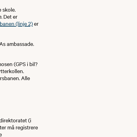
 skole.
o
. Det er
banen (linje 2)
er
SAs ambassade.
osen (GPS i bil?
terkollen.
rsbanen. Alle
irektoratet (i
ter må registrere
e