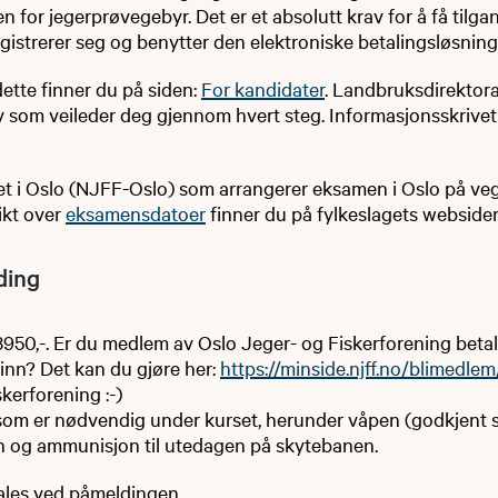
n for jegerprøvegebyr. Det er et absolutt krav for å få tilga
egistrerer seg og benytter den elektroniske betalingsløsning
ette finner du på siden:
For kandidater
. Landbruksdirektora
v som veileder deg gjennom hvert steg. Informasjonsskrivet
et i Oslo (NJFF-Oslo) som arrangerer eksamen i Oslo på ve
kt over
eksamensdatoer
finner du på fylkeslagets websider
ding
3950,-. Er du medlem av Oslo Jeger- og Fiskerforening betale
inn? Det kan du gjøre her:
https://minside.njff.no/blimedlem
kerforening :-)
t som er nødvendig under kurset, herunder våpen (godkjent st
rn og ammunisjon til utedagen på skytebanen.
ales ved påmeldingen.​