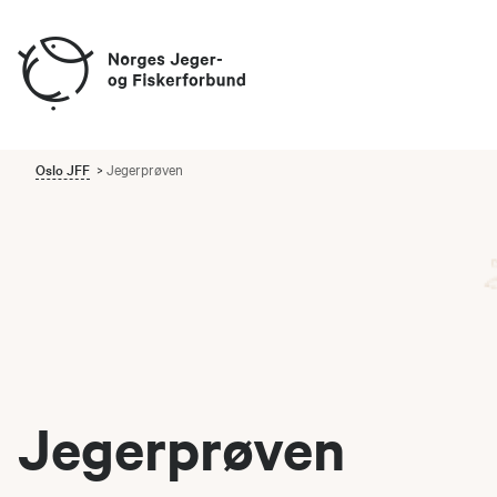
Oslo JFF
Jegerprøven
Jegerprøven