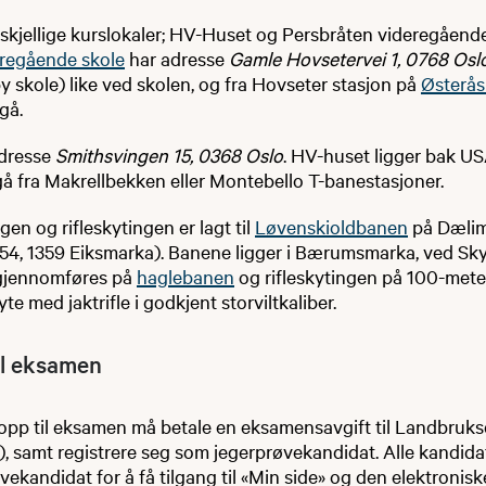
rskjellige kurslokaler; HV-Huset og Persbråten videregående
eregående skole
har adresse
Gamle Hovsetervei 1, 0768 Osl
 skole) like ved skolen, og fra Hovseter stasjon på
Østerås
gå.
dresse
Smithsvingen 15, 0368 Oslo
. HV-huset ligger bak U
 gå fra Makrellbekken eller Montebello T-banestasjoner.
en og rifleskytingen er lagt til
Løvenskioldbanen
på Dælim
4, 1359 Eiksmarka). Banene ligger i Bærumsmarka, ved Skyt
gjennomføres på
haglebanen
og rifleskytingen på 100-mete
yte med jaktrifle i godkjent storviltkaliber.
il eksamen
opp til eksamen må betale en eksamensavgift til Landbruksd
ris), samt registrere seg som jegerprøvekandidat. Alle kandida
ekandidat for å få tilgang til «Min side» og den elektronisk