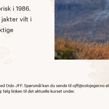
isk i 1986.
akter vilt i
ktige
d Oslo JFF. Spørsmål kan du sende til ojff@oslojeger.no el
 følg linken til det aktuelle kurset under.