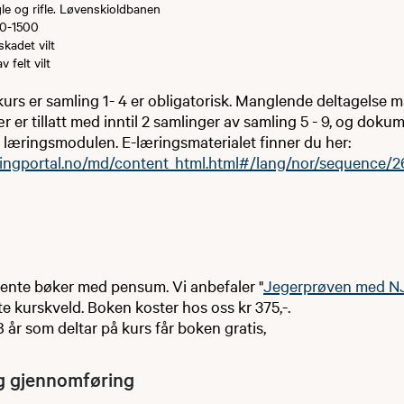
gle og rifle. Løvenskioldbanen
00-1500
skadet vilt
 felt vilt
urs er samling 1- 4 er obligatorisk. Manglende deltagelse må
r er tillatt med inntil 2 samlinger av samling 5 - 9, og dok
e- læringsmodulen. E-læringsmaterialet finner du her:
iningportal.no/md/content_html.html#/lang/nor/sequence/
jente bøker med pensum. Vi anbefaler "
Jegerprøven med NJ
e kurskveld. Boken koster hos oss kr 375,-.
år som deltar på kurs får boken gratis,
og gjennomføring