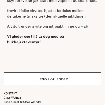
skyteprøve før jaktstart med våpenet du skal bruke.
Gevir tilfaller skytter. Kjøttet fordeles mellom
deltakerne (maks tre) den aktuelle jaktdagen.
Alt du trenger å vite om introjakt finner du
HER
Vi gleder oss til å ta deg med på
bukkejakteventyr!
LEGG I KALENDER
KONTAKT
Claes Watndal
Send e-post til Claes Watndal