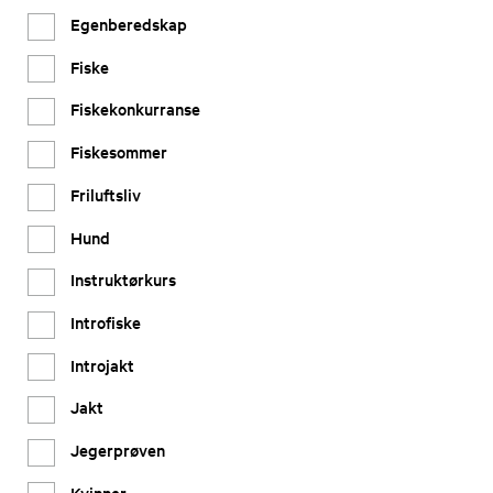
Egenberedskap
Fiske
Fiskekonkurranse
Fiskesommer
Friluftsliv
Hund
Instruktørkurs
Introfiske
Introjakt
Jakt
Jegerprøven
Kvinner