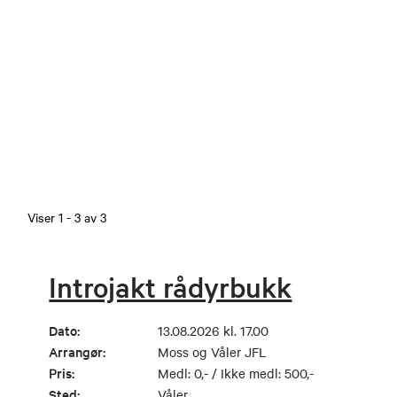
Viser
1
-
3
av
3
Introjakt rådyrbukk
Dato:
13.08.2026 kl. 17.00
Arrangør:
Moss og Våler JFL
Pris:
Medl: 0,- / Ikke medl: 500,-
Sted:
Våler