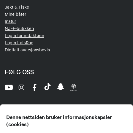
Jakt & Fiske
Mine båter
Inatur
NJFF-butikken
Login for redaktører
Login LetsReg
Digitalt aversjonsbevis
FØLG OSS
Denne nettsiden bruker informasjonskapsler
(cookies)
Norges Jeger- og Fiskerforbund (NJFF) er landets eneste landsdekkende organisasjon for