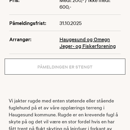
600,-
Påmeldingsfrist:
31.10.2025
Arrangør:
Haugesund og Omegn
Jeger- og Fiskerforening
PÅMELDINGEN ER STENGT
Vi jakter rugde med enten støtende eller stående
fuglehund på et av våre opplærings terreng i
Haugesund kommune. Rugde er en krevende fugl å
skyte på og det vil være en stor fordel hvis en har
fått trent på flukt skyting på leirduer i forkant av