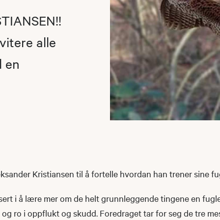
TIANSEN!!
itere alle
l en
leksander Kristiansen til å fortelle hvordan han trener sine f
sert i å lære mer om de helt grunnleggende tingene en fug
l og ro i oppflukt og skudd. Foredraget tar for seg de tre 