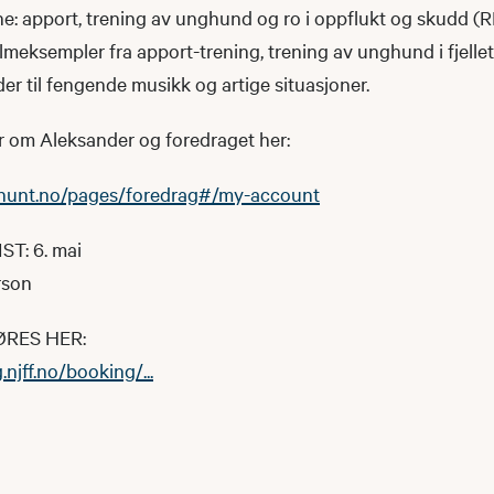
: apport, trening av unghund og ro i oppflukt og skudd (R
lmeksempler fra apport-trening, trening av unghund i fjellet,
r til fengende musikk og artige situasjoner.
r om Aleksander og foredraget her:
hunt.no/pages/foredrag#/my-account
T: 6. mai
rson
RES HER:
.njff.no/booking/...