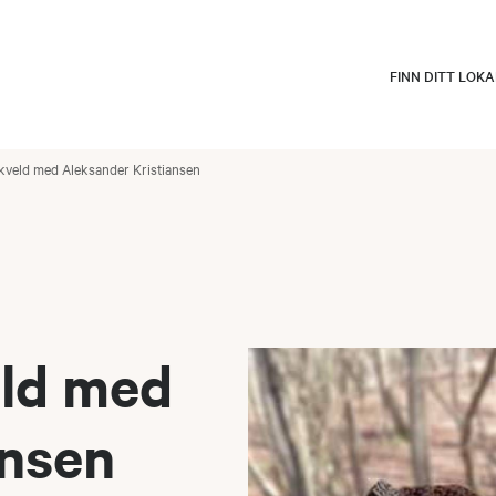
FINN DITT LOK
kveld med Aleksander Kristiansen
eld med
ansen