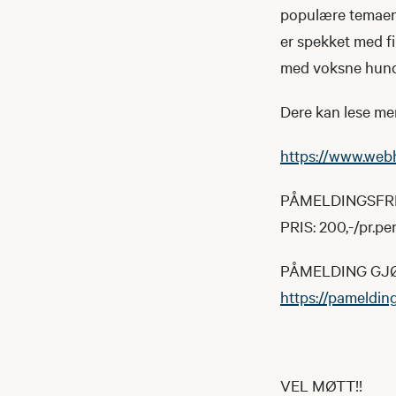
populære temaene
er spekket med fi
med voksne hunde
Dere kan lese me
https://www.web
PÅMELDINGSFRIS
PRIS: 200,-/pr.pe
PÅMELDING GJØ
https://pamelding
VEL MØTT!!