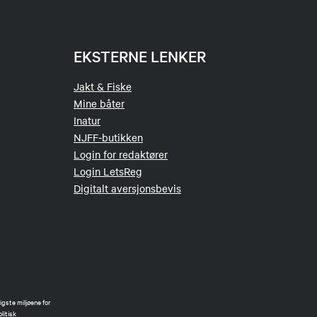
EKSTERNE LENKER
Jakt & Fiske
Mine båter
Inatur
NJFF-butikken
Login for redaktører
Login LetsReg
Digitalt aversjonsbevis
gste miljøene for
litisk