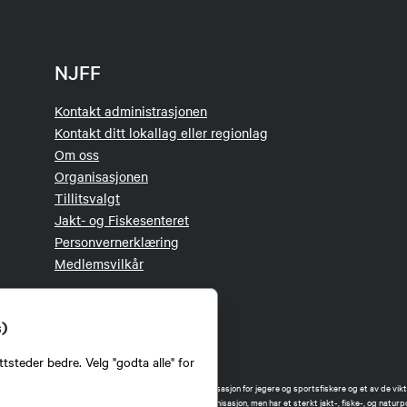
NJFF
Kontakt administrasjonen
Kontakt ditt lokallag eller regionlag
Om oss
Organisasjonen
Tillitsvalgt
Jakt- og Fiskesenteret
Personvernerklæring
Medlemsvilkår
s)
tsteder bedre. Velg "godta alle" for
orbund (NJFF) er landets eneste landsdekkende organisasjon for jegere og sportsfiskere og et av de vikti
 jakt og fiske i Norge. Vi er en partipolitisk nøytral organisasjon, men har et sterkt jakt-, fiske-, og naturpo