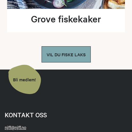
Grove fiskekaker
VIL DU FISKE LAKS
Bli medlem!
KONTAKT OSS
njff@njff.no