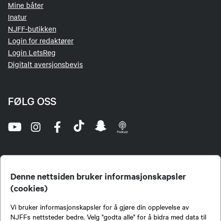
Mine båter
Inatur
NJFF-butikken
Login for redaktører
Login LetsReg
Digitalt aversjonsbevis
FØLG OSS
Denne nettsiden bruker informasjonskapsler
(cookies)
Norges Jeger- og Fiskerforbund (NJFF) er landets eneste landsdekkende organisasjon for
Vi bruker informasjonskapsler for å gjøre din opplevelse av
jegere og sportsfiskere og et av de viktigste miljøene for formidling av kunnskap om jakt og
fiske i Norge. Vi er en partipolitisk nøytral organisasjon, men har et sterkt jakt-, fiske-, og
NJFFs nettsteder bedre. Velg "godta alle" for å bidra med data til