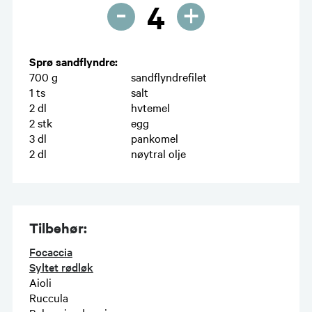
-
+
4
Sprø sandflyndre:
700
g
sandflyndrefilet
1
ts
salt
2
dl
hvtemel
2
stk
egg
3
dl
pankomel
2
dl
nøytral olje
Tilbehør:
Focaccia
Syltet rødløk
Aioli
Ruccula