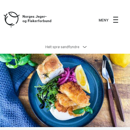
MENY
Helt sprø sandflyndre