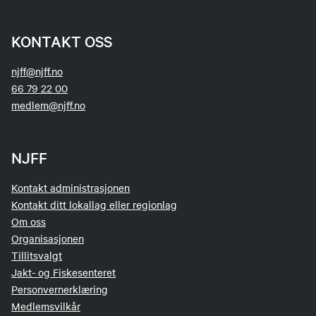
KONTAKT OSS
njff@njff.no
66 79 22 00
medlem@njff.no
NJFF
Kontakt administrasjonen
Kontakt ditt lokallag eller regionlag
Om oss
Organisasjonen
Tillitsvalgt
Jakt- og Fiskesenteret
Personvernerklæring
Medlemsvilkår