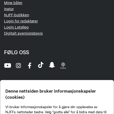
Mine båter
Inatur
NJFF-butikken
Login for redaktører
Login LetsReg
Digitalt aversjonsbevis
FØLG OSS
Denne nettsiden bruker informasjonskapsler
(cookies)
Norges Jeger- og Fiskerforbund (NJFF) er landets eneste landsdekkende organisasjon for
Vi bruker informasjonskapsler for å gjøre din opplevelse av
jegere og sportsfiskere og et av de viktigste miljøene for formidling av kunnskap om jakt og
fiske i Norge. Vi er en partipolitisk nøytral organisasjon, men har et sterkt jakt-, fiske-, og
NJFFs nettsteder bedre. Velg "godta alle" for å bidra med data til