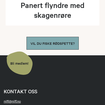
Panert flyndre med
skagenrøre
VIL DU FISKE RØDSPETTE?
Bli medlem!
KONTAKT OSS
njff@njff.no