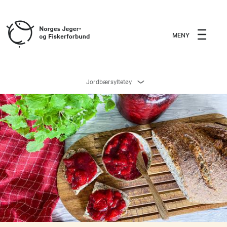
MENY
Jordbærsyltetøy