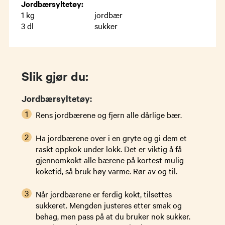
Jordbærsyltetøy:
1
kg
jordbær
3
dl
sukker
Slik gjør du:
Jordbærsyltetøy:
Rens jordbærene og fjern alle dårlige bær.
Ha jordbærene over i en gryte og gi dem et
raskt oppkok under lokk. Det er viktig å få
gjennomkokt alle bærene på kortest mulig
koketid, så bruk høy varme. Rør av og til.
Når jordbærene er ferdig kokt, tilsettes
sukkeret. Mengden justeres etter smak og
behag, men pass på at du bruker nok sukker.