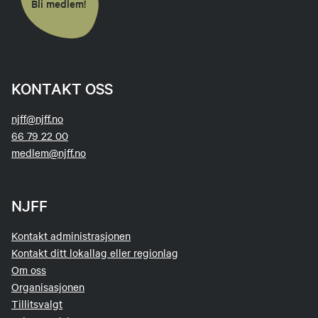
Bli medlem!
KONTAKT OSS
njff@njff.no
66 79 22 00
medlem@njff.no
NJFF
Kontakt administrasjonen
Kontakt ditt lokallag eller regionlag
Om oss
Organisasjonen
Tillitsvalgt