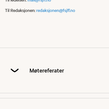
Til Redaksjonen:
redaksjonen@fsjff.no
Møtereferater
Her publiseres referater fra møtevirksomhet i
foreningen.