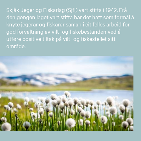
Skjåk Jeger og Fiskarlag (Sjfl) vart stifta i 1942. Frå
den gongen laget vart stifta har det hatt som formål å
knyte jegerar og fiskarar saman i eit felles arbeid for
god forvaltning av vilt- og fiskebestanden ved å
utføre positive tiltak på vilt- og fiskestellet sitt
område.​