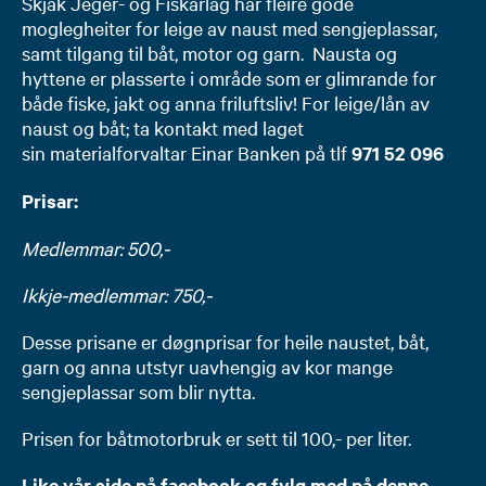
Skjåk Jeger- og Fiskarlag har fleire gode
moglegheiter for leige av naust med sengjeplassar,
samt tilgang til båt, motor og garn. Nausta og
hyttene er plasserte i område som er glimrande for
både fiske, jakt og anna friluftsliv! For leige/lån av
naust og båt; ta kontakt med laget
sin materialforvaltar Einar Banken på tlf
971 52 096
​​​
Prisar:
Medlemmar: 500,-
Ikkje-medlemmar: 750,-
Desse prisane er døgnprisar for heile naustet, båt,
garn og anna utstyr uavhengig av kor mange
sengjeplassar som blir nytta.
Prisen for båtmotorbruk er sett til 100,- per liter.
​Like vår side på facebook og fylg med på denne