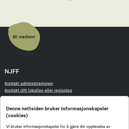
Roger Johansen
Styremedlem
41513687
Send epost
Bli medlem!
Hege Kveum
Barne- og ungdomsansvarlig
NJFF
95808779
Send epost
Kontakt administrasjonen
Kontakt ditt lokallag eller regionlag
Om oss
Kristen Dagsgard
Organisasjonen
Denne nettsiden bruker informasjonskapsler
Tillitsvalgt
Barne- og ungdomsansvarlig
(cookies)
Jakt- og Fiskesenteret
Personvernerklæring
Vi bruker informasjonskapsler for å gjøre din opplevelse av
45473683