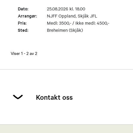
Dato:
25.08.2026 kl. 18.00
Arrangør:
NJFF Oppland, Skjåk JFL
Pris:
Medl: 3500,- / Ikke medl: 4500,-
Sted:
Breheimen (Skjåk)
Viser
1
-
2
av
2
Kontakt oss
Tom Andre Hånsnar