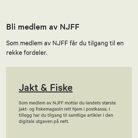
Leder
41505983
Bli medlem av NJFF
Send epost
Som medlem av NJFF får du tilgang til en
Marius Hauge Flatmo
rekke fordeler.
Nestleder
46814568
Send epost
Jakt & Fiske
Som medlem av NJFF mottar du landets største
Einar Banken
jakt- og fiskemagasin rett hjem i postkassa. I
tillegg har du tilgang til samtlige artikler i den
Styremedlem
digitale utgaven på nett.
97152096