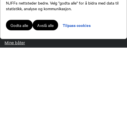
Medlemsvilkår
NJFFs nettsteder bedre. Velg "godta alle" for å bidra med data til
Send epost
statistikk, analyse og kommunikasjon.
EKSTERNE LENKER
Tilpass cookies
Godta alle
Avslå alle
Jakt & Fiske
Mine båter
Inatur
NJFF-butikken
Login for redaktører
Login LetsReg
Digitalt aversjonsbevis
FØLG OSS