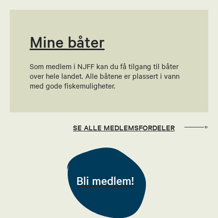
Send epost
Mine båter
Sondre Myhren
Barne- og ungdomsansvarlig
Som medlem i NJFF kan du få tilgang til båter
over hele landet. Alle båtene er plassert i vann
95860285
med gode fiskemuligheter.
Send epost
Roger Haugen
SE ALLE MEDLEMSFORDELER
Økonomiansvarlig
48183121
Bli medlem!
Send epost