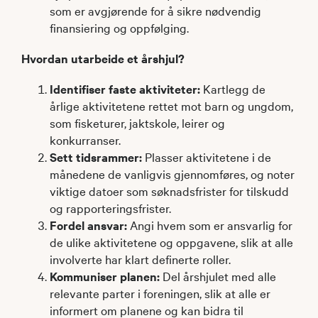
som er avgjørende for å sikre nødvendig
finansiering og oppfølging. ​
Hvordan utarbeide et årshjul?
Identifiser faste aktiviteter:
Kartlegg de
årlige aktivitetene rettet mot barn og ungdom,
som fisketurer, jaktskole, leirer og
konkurranser.​
Sett tidsrammer:
Plasser aktivitetene i de
månedene de vanligvis gjennomføres, og noter
viktige datoer som søknadsfrister for tilskudd
og rapporteringsfrister.
Fordel ansvar:
Angi hvem som er ansvarlig for
de ulike aktivitetene og oppgavene, slik at alle
involverte har klart definerte roller.​
Kommuniser planen:
Del årshjulet med alle
relevante parter i foreningen, slik at alle er
informert om planene og kan bidra til