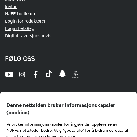
Inatur
NJFF-butikken
Login for redaktører
Login LetsReg
Digitalt aversjonsbevis
FØLG OSS
Denne nettsiden bruker informasjonskapsler
(cookies)
Norges Jeger- og Fiskerforbund (NJFF) er landets eneste landsdekkende organisasjon for
Vi bruker informasjonskapsler for å gjøre din opplevelse av
jegere og sportsfiskere og et av de viktigste miljøene for formidling av kunnskap om jakt og
fiske i Norge. Vi er en partipolitisk nøytral organisasjon, men har et sterkt jakt-, fiske-, og
NJFFs nettsteder bedre. Velg "godta alle" for å bidra med data til
naturpolitisk engasjement i mange saker.
statistikk, analyse og kommunikasjon.