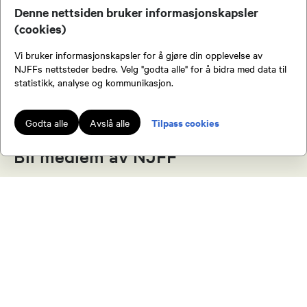
Kontakt oss
Denne nettsiden bruker informasjonskapsler
(cookies)
Vi bruker informasjonskapsler for å gjøre din opplevelse av
NJFFs nettsteder bedre. Velg "godta alle" for å bidra med data til
statistikk, analyse og kommunikasjon.
Knut Egil Werkland
Leder
Tilpass cookies
Godta alle
Avslå alle
46416050
Bli medlem av NJFF
Send epost
Som medlem av NJFF får du tilgang til en
Frode Skinstad
rekke fordeler.
Nestleder
41700081
Send epost
Jakt & Fiske