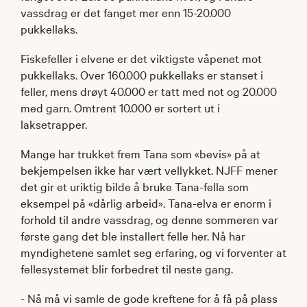
vassdrag er det fanget mer enn 15-20.000
pukkellaks.
Fiskefeller i elvene er det viktigste våpenet mot
pukkellaks. Over 160.000 pukkellaks er stanset i
feller, mens drøyt 40.000 er tatt med not og 20.000
med garn. Omtrent 10.000 er sortert ut i
laksetrapper.
Mange har trukket frem Tana som «bevis» på at
bekjempelsen ikke har vært vellykket. NJFF mener
det gir et uriktig bilde å bruke Tana-fella som
eksempel på «dårlig arbeid». Tana-elva er enorm i
forhold til andre vassdrag, og denne sommeren var
første gang det ble installert felle her. Nå har
myndighetene samlet seg erfaring, og vi forventer at
fellesystemet blir forbedret til neste gang.
- Nå må vi samle de gode kreftene for å få på plass