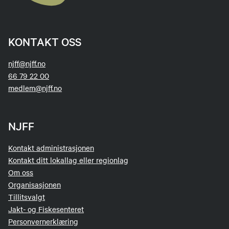
KONTAKT OSS
njff@njff.no
66 79 22 00
medlem@njff.no
NJFF
Kontakt administrasjonen
Kontakt ditt lokallag eller regionlag
Om oss
Organisasjonen
Tillitsvalgt
Jakt- og Fiskesenteret
Personvernerklæring