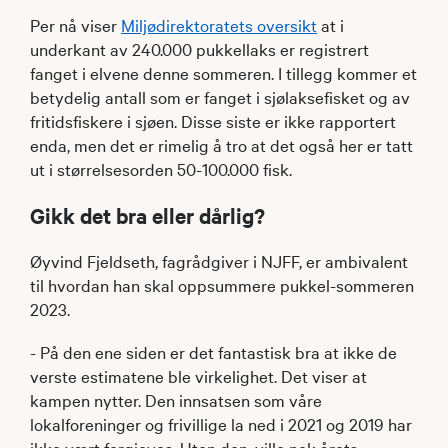
Per nå viser
Miljødirektoratets oversikt
at i
underkant av 240.000 pukkellaks er registrert
fanget i elvene denne sommeren. I tillegg kommer et
betydelig antall som er fanget i sjølaksefisket og av
fritidsfiskere i sjøen. Disse siste er ikke rapportert
enda, men det er rimelig å tro at det også her er tatt
ut i størrelsesorden 50-100.000 fisk.
Gikk det bra eller dårlig?
Øyvind Fjeldseth, fagrådgiver i NJFF, er ambivalent
til hvordan han skal oppsummere pukkel-sommeren
2023.
- På den ene siden er det fantastisk bra at ikke de
verste estimatene ble virkelighet. Det viser at
kampen nytter. Den innsatsen som våre
lokalforeninger og frivillige la ned i 2021 og 2019 har
ikke vært forgjeves. Uten den, ville nok årets