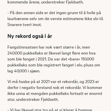
kommende årene, understreker Fjeldseth.
- På den annen side er det ingen grunn til å hvile på
laurbærene selv om de verste estimatene ikke slo til.
Snarere tvert imot.
Ny rekord også i år
Fangstinnsatsen har nok vært større i år, men
240.000 pukkellaks er likevel langt flere enn hva
som ble fanget i 2021. Da var det «bare» 110.000
pukkellaks som ble registrert fanget i elv, pluss om
lag 40.000 i sjøen.
Vi må huske på at 2021 var et rekordår, og 2023 er
derfor i negativ forstand nok et rekordår. Vi kommer
ikke unna at mengden pukkellaks fortsatt er enormt
stor, understreker Fjeldseth.
- Vi har likevel stor tro på at vi klarer å bremse