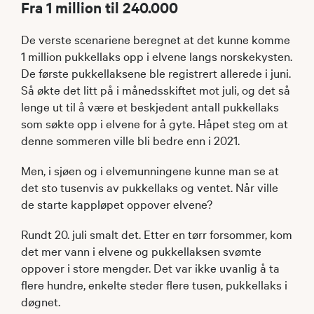
Fra 1 million til 240.000
De verste scenariene beregnet at det kunne komme
1 million pukkellaks opp i elvene langs norskekysten.
De første pukkellaksene ble registrert allerede i juni.
Så økte det litt på i månedsskiftet mot juli, og det så
lenge ut til å være et beskjedent antall pukkellaks
som søkte opp i elvene for å gyte. Håpet steg om at
denne sommeren ville bli bedre enn i 2021.
Men, i sjøen og i elvemunningene kunne man se at
det sto tusenvis av pukkellaks og ventet. Når ville
de starte kappløpet oppover elvene?
Rundt 20. juli smalt det. Etter en tørr forsommer, kom
det mer vann i elvene og pukkellaksen svømte
oppover i store mengder. Det var ikke uvanlig å ta
flere hundre, enkelte steder flere tusen, pukkellaks i
døgnet.